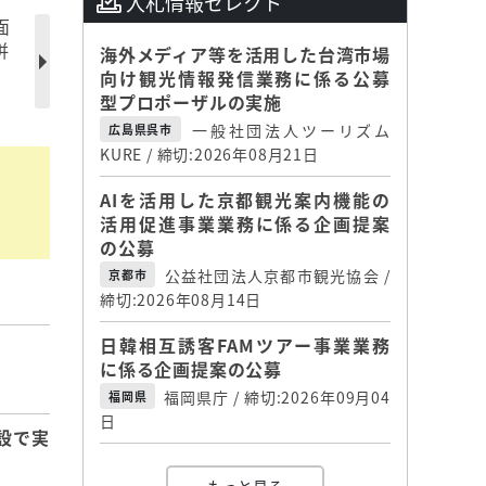
入札情報セレクト
面
併
海外メディア等を活用した台湾市場
向け観光情報発信業務に係る公募
型プロポーザルの実施
一般社団法人ツーリズム
広島県呉市
KURE / 締切:2026年08月21日
AIを活用した京都観光案内機能の
活用促進事業業務に係る企画提案
の公募
公益社団法人京都市観光協会 /
京都市
締切:2026年08月14日
日韓相互誘客FAMツアー事業業務
】
に係る企画提案の公募
福岡県庁 / 締切:2026年09月04
福岡県
日
設で実