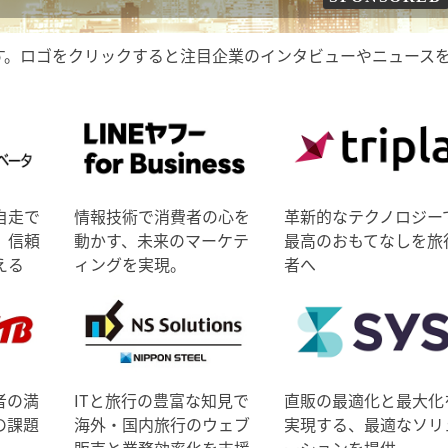
す。ロゴをクリックすると注目企業のインタビューやニュース
自走で
情報技術で消費者の心を
革新的なテクノロジー
、信頼
動かす、未来のマーケテ
最高のおもてなしを旅
える
ィングを実現。
者へ
者の満
ITと旅行の豊富な知見で
直販の最適化と最大化
の課題
海外・国内旅行のウェブ
実現する、最適なソリ
販売と業務効率化を支援
ーションを提供