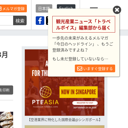
日本語
English
メルマガ登録
検索
メニュー
観光産業ニュース「トラベ
ルボイス」編集部から届く
一歩先の未来がみえるメルマガ
「今日のヘッドライン」 、もうご
登録済みですよね？
3月
もし未だ登録していないなら…
いますぐ登録する
を印刷
【空港業界に特化した国際会議@シンガポール】