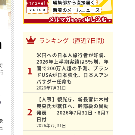
を
ランキング（直近7日間）
米国への日本人旅行者が好調、
2026年上半期実績は5％増、年
で
間で200万人超の予測、ブラン
行
ドUSAが日本強化、日本人アン
バサダー任命も
2026年7月31日
【人事】観光庁、新長官に木村
典央氏が就任へ、幹部級の異動
発表 ―2026年7月31日・8月7
日付
を
2026年7月31日
ュ