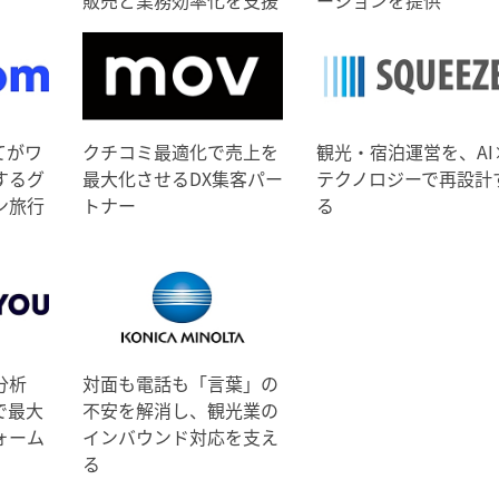
てがワ
クチコミ最適化で売上を
観光・宿泊運営を、AI
するグ
最大化させるDX集客パー
テクノロジーで再設計
ン旅行
トナー
る
分析
対面も電話も「言葉」の
で最大
不安を解消し、観光業の
ォーム
インバウンド対応を支え
る