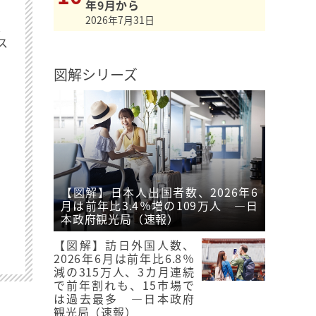
年9月から
2026年7月31日
最
ス
図解シリーズ
【図解】日本人出国者数、2026年6
月は前年比3.4％増の109万人 ―日
本政府観光局（速報）
【図解】訪日外国人数、
2026年6月は前年比6.8％
減の315万人、3カ月連続
で前年割れも、15市場で
は過去最多 ―日本政府
観光局（速報）