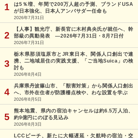
は5％増、年間で200万人超の予測、ブランドUSA
が日本強化、日本人アンバサダー任命も
2026年7月31日
【人事】観光庁、新長官に木村典央氏が就任へ、幹
部級の異動発表 ―2026年7月31日・8月7日付
2026年7月31日
栃木県那須塩原市とJR東日本、関係人口創出で連
携、二地域居住の実践支援、「ご当地Suica」の検
討も
2026年8月4日
兵庫県丹波篠山市、「獣害対策」から関係人口創出
へ、市外在住者が防護柵点検や、わな設置を学ぶ
2026年8月5日
熊本地震、県内の宿泊キャンセルは約6.5万人泊、
約9億円にのぼる見込み
2026年8月3日
LCCピーチ、新たに大幅遅延・欠航時の宿泊・交