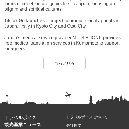
tourism model for foreign visitors to Japan, focusing on
pilgrim and spiritual cultures
TikTok Go launches a project to promote local appeals in
Japan, firstly in Kyoto City and Otsu City
Japan’s medical service provider MEDI PHONE provides
free medical translation services in Kumamoto to support
foreigners
もっと見る
トラベルボイスについて
トラベルボイス
観光産業ニュース
会社概要