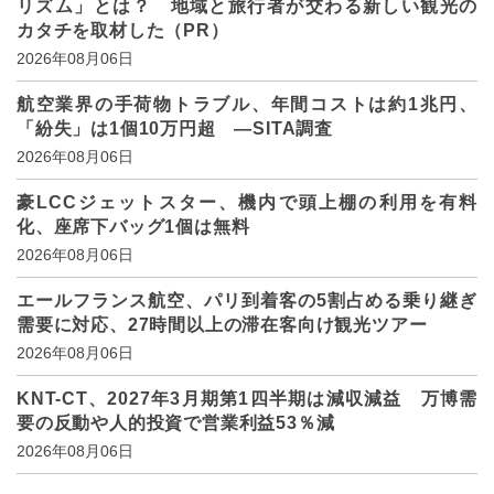
リズム」とは？ 地域と旅行者が交わる新しい観光の
カタチを取材した（PR）
2026年08月06日
航空業界の手荷物トラブル、年間コストは約1兆円、
「紛失」は1個10万円超 ―SITA調査
2026年08月06日
豪LCCジェットスター、機内で頭上棚の利用を有料
化、座席下バッグ1個は無料
2026年08月06日
エールフランス航空、パリ到着客の5割占める乗り継ぎ
需要に対応、27時間以上の滞在客向け観光ツアー
2026年08月06日
KNT-CT、2027年3月期第1四半期は減収減益 万博需
要の反動や人的投資で営業利益53％減
2026年08月06日