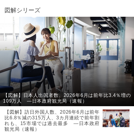
図解シリーズ
【図解】日本人出国者数、2026年6月は前年比3.4％増の
109万人 ―日本政府観光局（速報）
【図解】訪日外国人数、2026年6月は前年
比6.8％減の315万人、3カ月連続で前年割
れも、15市場では過去最多 ―日本政府
観光局（速報）