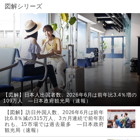
図解シリーズ
【図解】日本人出国者数、2026年6月は前年比3.4％増の
109万人 ―日本政府観光局（速報）
【図解】訪日外国人数、2026年6月は前年
比6.8％減の315万人、3カ月連続で前年割
れも、15市場では過去最多 ―日本政府
観光局（速報）