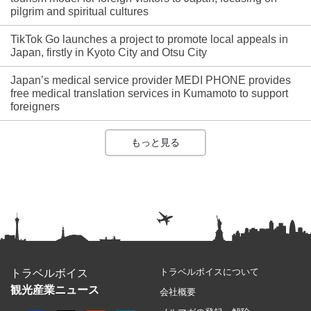
pilgrim and spiritual cultures
TikTok Go launches a project to promote local appeals in
Japan, firstly in Kyoto City and Otsu City
Japan’s medical service provider MEDI PHONE provides
free medical translation services in Kumamoto to support
foreigners
もっと見る
トラベルボイスについて
トラベルボイス
観光産業ニュース
会社概要