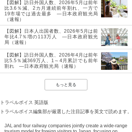
【図解】訪日外国人数、2026年5月は前年
比3.6％減、2カ月連続前年割れ、一方で
19市場では過去最多 ―日本政府観光局
（速報）
【図解】日本人出国者数、2026年5月は前
年比4.7％増の113万人 ―日本政府観光
局（速報）
【図解】訪日外国人数、2026年4月は前年
比5.5％減369万人、1～4月累計でも前年
割れ ―日本政府観光局（速報）
もっと見る
トラベルボイス 英語版
トラベルボイス編集部が厳選した注目記事を英文で読めます。
JAL and four railway companies jointly create a wide-range
tourism model for foreign visitors to Japan, focusing on