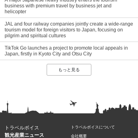
business with premium travel by business jet and
helicopter
JAL and four railway companies jointly create a wide-range
tourism model for foreign visitors to Japan, focusing on
pilgrim and spiritual cultures
TikTok Go launches a project to promote local appeals in
Japan, firstly in Kyoto City and Otsu City
もっと見る
トラベルボイスについて
トラベルボイス
観光産業ニュース
会社概要