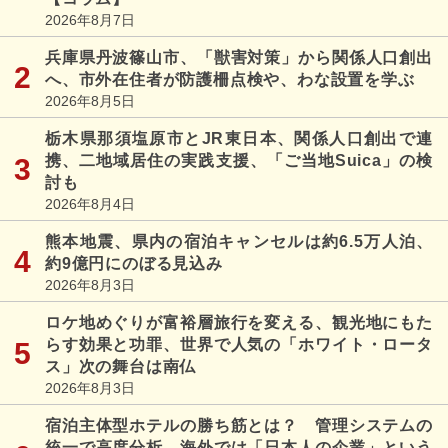
2026年8月7日
兵庫県丹波篠山市、「獣害対策」から関係人口創出
へ、市外在住者が防護柵点検や、わな設置を学ぶ
2026年8月5日
栃木県那須塩原市とJR東日本、関係人口創出で連
携、二地域居住の実践支援、「ご当地Suica」の検
討も
2026年8月4日
熊本地震、県内の宿泊キャンセルは約6.5万人泊、
約9億円にのぼる見込み
2026年8月3日
ロケ地めぐりが富裕層旅行を変える、観光地にもた
らす効果と功罪、世界で人気の「ホワイト・ロータ
ス」次の舞台は南仏
2026年8月3日
宿泊主体型ホテルの勝ち筋とは？ 管理システムの
統一で高度分析、海外では「日本人の企業」という