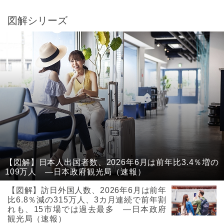
図解シリーズ
【図解】日本人出国者数、2026年6月は前年比3.4％増の
109万人 ―日本政府観光局（速報）
【図解】訪日外国人数、2026年6月は前年
比6.8％減の315万人、3カ月連続で前年割
れも、15市場では過去最多 ―日本政府
観光局（速報）