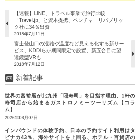
【速報】LINE、トラベル事業で旅行比較
「Travel.jp」と資本提携、ベンチャーリパブリッ
ク社に34％出資
2018年7月11日
富士登山口の混雑や温度など見える化する新サー
ビス、KDDIらが期間限定で設置、新五合目に望
遠鏡型VRも
2018年7月12日
新着記事
世界の富裕層が北九州「照寿司」を目指す理由、1軒の
寿司店から始まるガストロノミーツーリズム【コラ
ム】
2026年08月07日
インバウンドの体験予約、日本の予約サイト利用はタ
ビナカ43％、海外サイトを上回る、ホテル・百貨店の