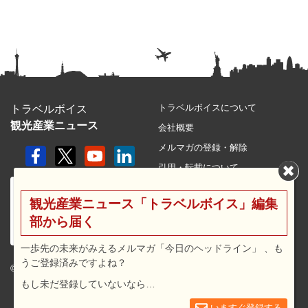
トラベルボイスについて
トラベルボイス
観光産業ニュース
会社概要
メルマガの登録・解除
引用・転載について
プライバシーポリシー
観光産業ニュース「トラベルボイス」編集
利用規約
部から届く
サイトマップ
広告メニュー・料金
一歩先の未来がみえるメルマガ「今日のヘッドライン」 、も
うご登録済みですよね？
プレスリリース窓口
© 2026 travel voice.
もし未だ登録していないなら…
求人広告
お問合せ
いますぐ登録する