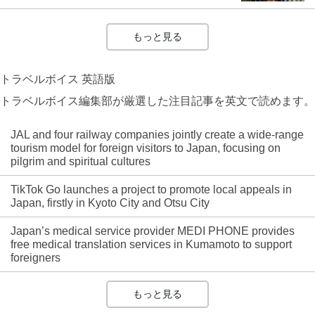
もっと見る
トラベルボイス 英語版
トラベルボイス編集部が厳選した注目記事を英文で読めます。
JAL and four railway companies jointly create a wide-range
tourism model for foreign visitors to Japan, focusing on
pilgrim and spiritual cultures
TikTok Go launches a project to promote local appeals in
Japan, firstly in Kyoto City and Otsu City
Japan’s medical service provider MEDI PHONE provides
free medical translation services in Kumamoto to support
foreigners
もっと見る