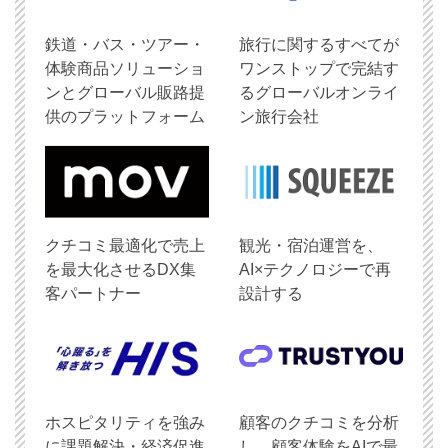
鉄道・バス・ツアー・
旅行に関するすべてが
体験商品ソリューショ
ワンストップで完結す
ンとグローバル販路提
るグローバルオンライ
供のプラットフォーム
ン旅行会社
クチコミ最適化で売上
観光・宿泊運営を、
を最大化させるDX集
AI×テクノロジーで再
客パートナー
設計する
ホスピタリティを強み
顧客のクチコミを分析
に課題解決・経済促進
し、顧客体験をAIで最