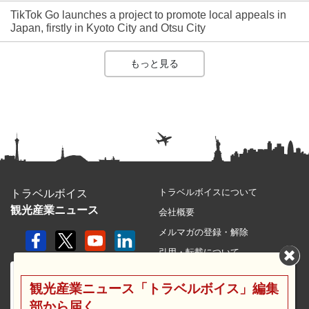
TikTok Go launches a project to promote local appeals in
Japan, firstly in Kyoto City and Otsu City
もっと見る
トラベルボイスについて
トラベルボイス
観光産業ニュース
会社概要
メルマガの登録・解除
引用・転載について
プライバシーポリシー
観光産業ニュース「トラベルボイス」編集
利用規約
部から届く