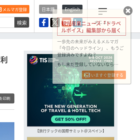
日本語
English
メルマガ登録
検索
メニュー
観光産業ニュース「トラベ
ルボイス」編集部から届く
一歩先の未来がみえるメルマガ
「今日のヘッドライン」 、もうご
登録済みですよね？
線利
もし未だ登録していないなら…
いますぐ登録する
を印刷
【旅行テックの国際サミット＠スペイン】