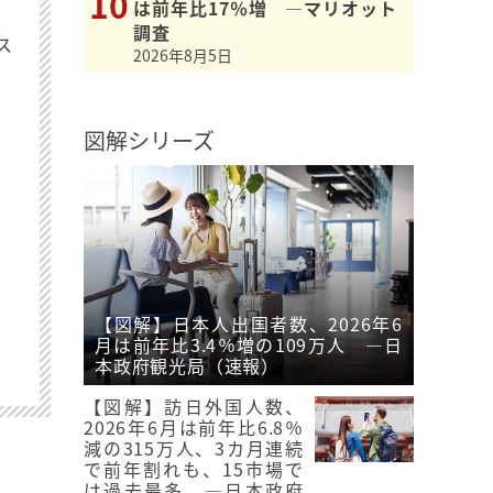
は前年比17％増 ―マリオット
最
調査
ス
2026年8月5日
図解シリーズ
【図解】日本人出国者数、2026年6
月は前年比3.4％増の109万人 ―日
本政府観光局（速報）
【図解】訪日外国人数、
2026年6月は前年比6.8％
減の315万人、3カ月連続
で前年割れも、15市場で
は過去最多 ―日本政府