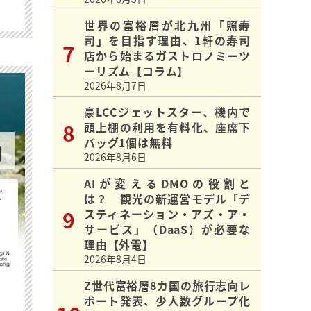
世界の富裕層が北九州「照寿
司」を目指す理由、1軒の寿司
店から始まるガストロノミーツ
ーリズム【コラム】
2026年8月7日
豪LCCジェットスター、機内で
頭上棚の利用を有料化、座席下
バッグ1個は無料
2026年8月6日
AIが変えるDMOの役割と
ビ
は？ 観光の新運営モデル「デ
スティネーション・アズ・ア・
サービス」（DaaS）が必要な
理由【外電】
2026年8月4日
Z世代富裕層8カ国の旅行志向レ
ポート発表、少人数グループ化