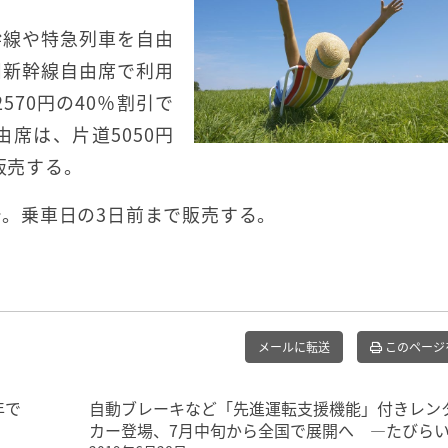
幹線や特急列車を自由
州新幹線自由席で利用
570円の40％割引で
席は、片道5050円
販売する。
まで。乗車日の3日前まで販売する。
メールに転送
このページ
年で
自動ブレーキなど「先進運転支援機能」付きレン
カー登場、7月中旬から全国で展開へ ―たびら