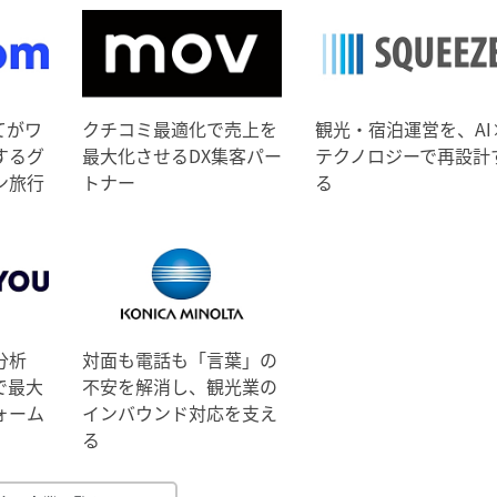
てがワ
クチコミ最適化で売上を
観光・宿泊運営を、AI
するグ
最大化させるDX集客パー
テクノロジーで再設計
ン旅行
トナー
る
分析
対面も電話も「言葉」の
で最大
不安を解消し、観光業の
ォーム
インバウンド対応を支え
る