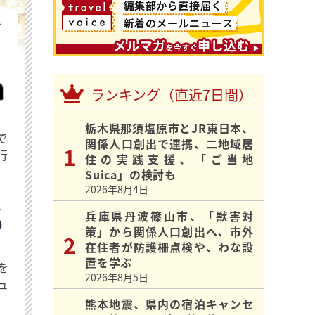
を
ランキング（直近7日間）
栃木県那須塩原市とJR東日本、
で
関係人口創出で連携、二地域居
行
住の実践支援、「ご当地
Suica」の検討も
2026年8月4日
兵庫県丹波篠山市、「獣害対
策」から関係人口創出へ、市外
在住者が防護柵点検や、わな設
置を学ぶ
を
2026年8月5日
ュ
熊本地震、県内の宿泊キャンセ