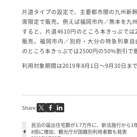
片道タイプの設定で、主要都市間の九州新
席限定で販売。例えば福岡市内／熊本を九
すると、片道4610円のところ本きっぷでは2
販売。福岡市内／別府・大分の特急列車自由
のところ本きっぷでは2500円の50％割引で
利用対象期間は2019年8月1日～9月30日
Share:
民泊の届出住宅数が1.7万件に、新法施行から1
8倍に増加、観光庁が国籍別利用者数も発表