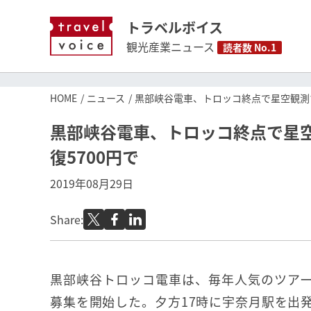
トラベルボイス
観光産業ニュース
読者数 No.1
HOME
ニュース
黒部峡谷電車、トロッコ終点で星空観測
黒部峡谷電車、トロッコ終点で星
復5700円で
2019年08月29日
Share:
黒部峡谷トロッコ電車は、毎年人気のツア
募集を開始した。夕方17時に宇奈月駅を出