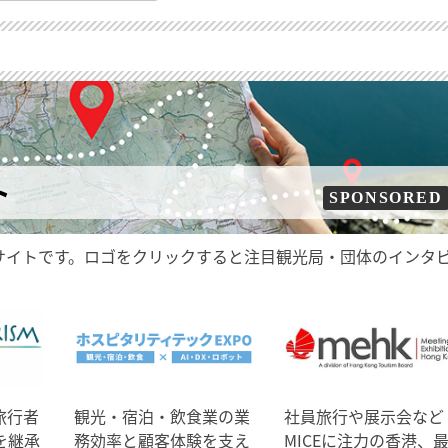
ト
SPONSORED
サイトです。ロゴをクリックすると注目観光局・団体のインタ
旅行者
観光・宿泊・飲食業の業
社員旅行や展示会など
を継承
務効率と顧客体験を支え
MICEに注力の香港、