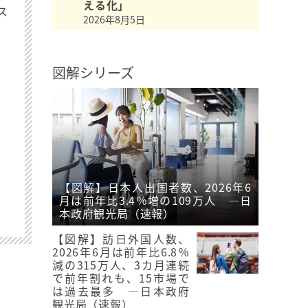
える化」
ス
2026年8月5日
図解シリーズ
【図解】日本人出国者数、2026年6
月は前年比3.4％増の109万人 ―日
本政府観光局（速報）
【図解】訪日外国人数、
2026年6月は前年比6.8％
減の315万人、3カ月連続
で前年割れも、15市場で
は過去最多 ―日本政府
観光局（速報）