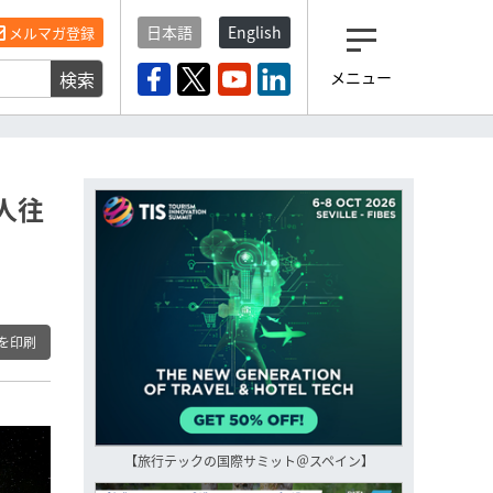
日本語
English
メルマガ登録
検索
メニュー
観光産業ニュース「トラベ
ルボイス」編集部から届く
一歩先の未来がみえるメルマガ
「今日のヘッドライン」 、もうご
登録済みですよね？
人往
もし未だ登録していないなら…
いますぐ登録する
を印刷
【旅行テックの国際サミット＠スペイン】