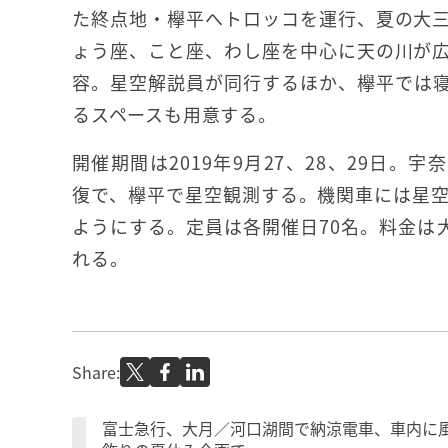
た終点地・欅平へトロッコを運行、夏の大
ょう座、こと座、わし座を中心に天の川が
容。星空解説員が同行するほか、欅平では
るスペースも用意する。
開催期間は2019年9月27、28、29日。
復で、欅平で星空観測する。機関車には星
ようにする。定員は各開催日70名。料金は大
れる。
Share:
富士急行、大月／河口湖間で納涼電車、車内に