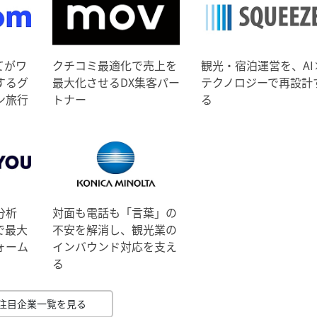
てがワ
クチコミ最適化で売上を
観光・宿泊運営を、AI
するグ
最大化させるDX集客パー
テクノロジーで再設計
ン旅行
トナー
る
分析
対面も電話も「言葉」の
で最大
不安を解消し、観光業の
ォーム
インバウンド対応を支え
る
注目企業一覧を見る