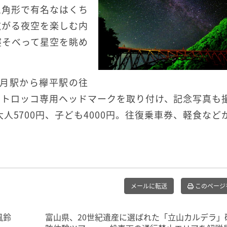
三角形で有名なはくち
広がる夜空を楽しむ内
寝そべって星空を眺め
宇奈月駅から欅平駅の往
空トロッコ専用ヘッドマークを取り付け、記念写真も
人5700円、子ども4000円。往復乗車券、軽食など
メールに転送
このページ
風鈴
富山県、20世紀遺産に選ばれた「立山カルデラ」