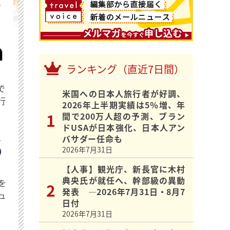
を
ランキング（直近7日間）
で
米国への日本人旅行者が好調、
行
2026年上半期実績は5％増、年
間で200万人超の予測、ブラン
ドUSAが日本強化、日本人アン
バサダー任命も
2026年7月31日
【人事】観光庁、新長官に木村
典央氏が就任へ、幹部級の異動
を
発表 ―2026年7月31日・8月7
ュ
日付
2026年7月31日