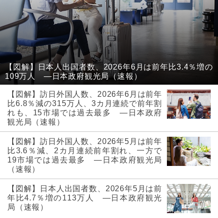
【図解】日本人出国者数、2026年6月は前年比3.4％増の
109万人 ―日本政府観光局（速報）
【図解】訪日外国人数、2026年6月は前年
比6.8％減の315万人、3カ月連続で前年割
れも、15市場では過去最多 ―日本政府
観光局（速報）
【図解】訪日外国人数、2026年5月は前年
比3.6％減、2カ月連続前年割れ、一方で
19市場では過去最多 ―日本政府観光局
（速報）
【図解】日本人出国者数、2026年5月は前
年比4.7％増の113万人 ―日本政府観光
局（速報）