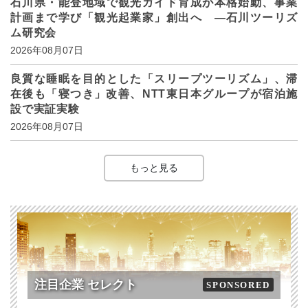
石川県・能登地域で観光ガイド育成が本格始動、事業
計画まで学び「観光起業家」創出へ ―石川ツーリズ
ム研究会
2026年08月07日
良質な睡眠を目的とした「スリープツーリズム」、滞
在後も「寝つき」改善、NTT東日本グループが宿泊施
設で実証実験
2026年08月07日
もっと見る
注目企業 セレクト
SPONSORED