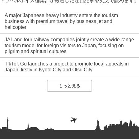
トラベルボイス編集部が厳選した注目記事を英文で読めます。
A major Japanese heavy industry enters the tourism
business with premium travel by business jet and
helicopter
JAL and four railway companies jointly create a wide-range
tourism model for foreign visitors to Japan, focusing on
pilgrim and spiritual cultures
TikTok Go launches a project to promote local appeals in
Japan, firstly in Kyoto City and Otsu City
もっと見る