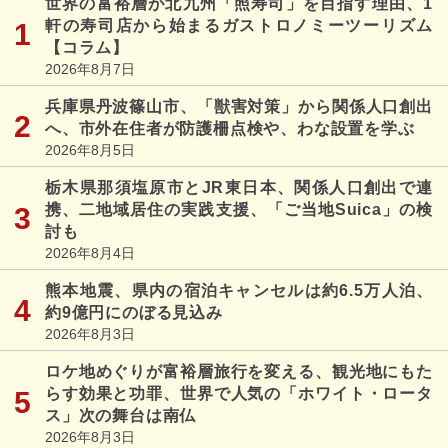
世界の富裕層が北九州「照寿司」を目指す理由、1
軒の寿司店から始まるガストロノミーツーリズム
【コラム】
2026年8月7日
兵庫県丹波篠山市、「獣害対策」から関係人口創出
へ、市外在住者が防護柵点検や、わな設置を学ぶ
2026年8月5日
栃木県那須塩原市とJR東日本、関係人口創出で連
携、二地域居住の実践支援、「ご当地Suica」の検
討も
2026年8月4日
熊本地震、県内の宿泊キャンセルは約6.5万人泊、
約9億円にのぼる見込み
2026年8月3日
ロケ地めぐりが富裕層旅行を変える、観光地にもた
らす効果と功罪、世界で人気の「ホワイト・ロータ
ス」次の舞台は南仏
2026年8月3日