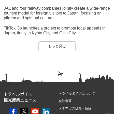
JAL and four railway companies jointly create a wide-range
tourism model for foreign visitors to Japan, focusing on
pilgrim and spiritual cultures
TikTok Go launches a project to promote local appeals in
Japan, firstly in Kyoto City and Otsu City
もっと見る
トラベルボイスについて
トラベルボイス
観光産業ニュース
会社概要
メルマガの登録・解除