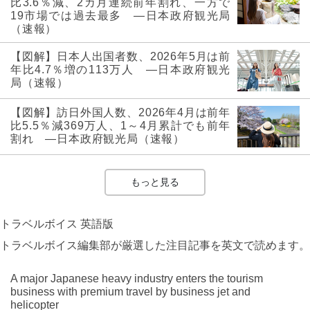
比3.6％減、2カ月連続前年割れ、一方で
19市場では過去最多 ―日本政府観光局
（速報）
【図解】日本人出国者数、2026年5月は前
年比4.7％増の113万人 ―日本政府観光
局（速報）
【図解】訪日外国人数、2026年4月は前年
比5.5％減369万人、1～4月累計でも前年
割れ ―日本政府観光局（速報）
もっと見る
トラベルボイス 英語版
トラベルボイス編集部が厳選した注目記事を英文で読めます。
A major Japanese heavy industry enters the tourism
business with premium travel by business jet and
helicopter