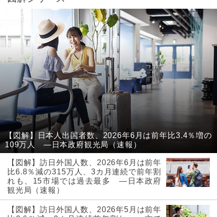
【図解】日本人出国者数、2026年6月は前年比3.4％増の
109万人 ―日本政府観光局（速報）
【図解】訪日外国人数、2026年6月は前年
比6.8％減の315万人、3カ月連続で前年割
れも、15市場では過去最多 ―日本政府
観光局（速報）
【図解】訪日外国人数、2026年5月は前年