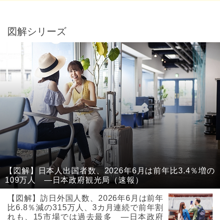
図解シリーズ
【図解】日本人出国者数、2026年6月は前年比3.4％増の
109万人 ―日本政府観光局（速報）
【図解】訪日外国人数、2026年6月は前年
比6.8％減の315万人、3カ月連続で前年割
れも、15市場では過去最多 ―日本政府