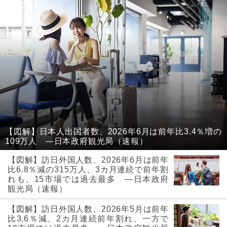
【図解】日本人出国者数、2026年6月は前年比3.4％増の
109万人 ―日本政府観光局（速報）
【図解】訪日外国人数、2026年6月は前年
比6.8％減の315万人、3カ月連続で前年割
れも、15市場では過去最多 ―日本政府
観光局（速報）
【図解】訪日外国人数、2026年5月は前年
比3.6％減、2カ月連続前年割れ、一方で