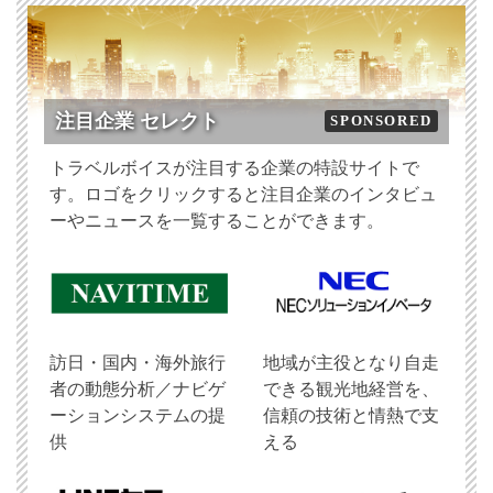
注目企業 セレクト
SPONSORED
トラベルボイスが注目する企業の特設サイトで
す。ロゴをクリックすると注目企業のインタビュ
ーやニュースを一覧することができます。
訪日・国内・海外旅行
地域が主役となり自走
者の動態分析／ナビゲ
できる観光地経営を、
ーションシステムの提
信頼の技術と情熱で支
供
える