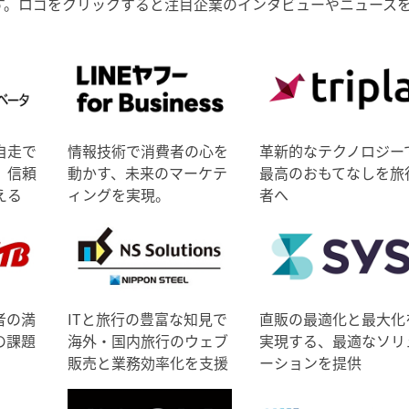
す。ロゴをクリックすると注目企業のインタビューやニュース
自走で
情報技術で消費者の心を
革新的なテクノロジー
、信頼
動かす、未来のマーケテ
最高のおもてなしを旅
える
ィングを実現。
者へ
者の満
ITと旅行の豊富な知見で
直販の最適化と最大化
の課題
海外・国内旅行のウェブ
実現する、最適なソリ
販売と業務効率化を支援
ーションを提供