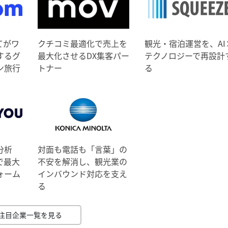
てがワ
クチコミ最適化で売上を
観光・宿泊運営を、AI
するグ
最大化させるDX集客パー
テクノロジーで再設計
ン旅行
トナー
る
分析
対面も電話も「言葉」の
で最大
不安を解消し、観光業の
ォーム
インバウンド対応を支え
る
注目企業一覧を見る