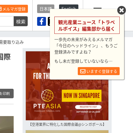
日本語
English
メルマガ登録
検索
メニュー
観光産業ニュース「トラベ
ルボイス」編集部から届く
一歩先の未来がみえるメルマガ
需要取り込み
「今日のヘッドライン」 、もうご
登録済みですよね？
国際
もし未だ登録していないなら…
いますぐ登録する
を印刷
【空港業界に特化した国際会議@シンガポール】