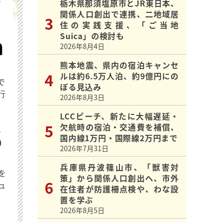
を
栃木県那須塩原市とJR東日本、
関係人口創出で連携、二地域居
住の実践支援、「ご当地
Suica」の検討も
2026年8月4日
熊本地震、県内の宿泊キャンセ
ルは約6.5万人泊、約9億円にの
で
ぼる見込み
行
2026年8月3日
LCCピーチ、新たに大幅遅延・
欠航時の宿泊・交通費を補償、
国内線1万円・国際線2万円まで
2026年7月31日
兵庫県丹波篠山市、「獣害対
を
策」から関係人口創出へ、市外
ュ
在住者が防護柵点検や、わな設
置を学ぶ
2026年8月5日