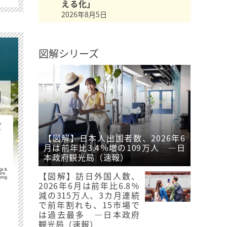
える化」
2026年8月5日
図解シリーズ
ビ
【図解】日本人出国者数、2026年6
月は前年比3.4％増の109万人 ―日
本政府観光局（速報）
【図解】訪日外国人数、
2026年6月は前年比6.8％
減の315万人、3カ月連続
で前年割れも、15市場で
は過去最多 ―日本政府
最
観光局（速報）