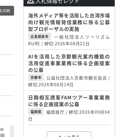
入札情報セレクト
を印刷
海外メディア等を活用した台湾市場
向け観光情報発信業務に係る公募
型プロポーザルの実施
一般社団法人ツーリズム
広島県呉市
KURE / 締切:2026年08月21日
AIを活用した京都観光案内機能の
活用促進事業業務に係る企画提案
の公募
公益社団法人京都市観光協会 /
京都市
締切:2026年08月14日
日韓相互誘客FAMツアー事業業務
に係る企画提案の公募
福岡県庁 / 締切:2026年09月04
福岡県
日
e
た宿