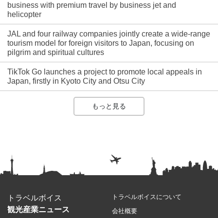
business with premium travel by business jet and
helicopter
JAL and four railway companies jointly create a wide-range
tourism model for foreign visitors to Japan, focusing on
pilgrim and spiritual cultures
TikTok Go launches a project to promote local appeals in
Japan, firstly in Kyoto City and Otsu City
もっと見る
トラベルボイスについて
トラベルボイス
観光産業ニュース
会社概要