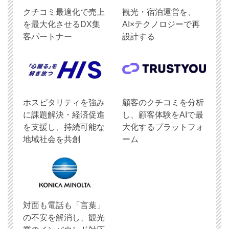
クチコミ最適化で売上
観光・宿泊運営を、
を最大化させるDX集
AI×テクノロジーで再
客パートナー
設計する
ホスピタリティを強み
顧客のクチコミを分析
に課題解決・経済促進
し、顧客体験をAIで最
を支援し、持続可能な
大化するプラットフォ
地域社会を共創
ーム
対面も電話も「言葉」
の不安を解消し、観光