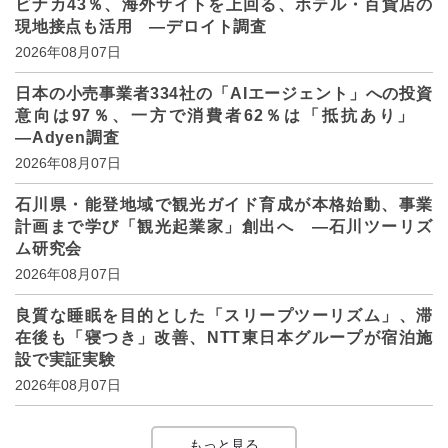
ビナカ43％、海外サイトを上回る、ホテル・百貨店の
現地接点も活用 ―デロイト調査
2026年08月07日
日本の小売事業者334社の「AIエージェント」への投資
意向は97％、一方で消費者62％は「抵抗あり」
―Adyen調査
2026年08月07日
石川県・能登地域で観光ガイド育成が本格始動、事業
計画まで学び「観光起業家」創出へ ―石川ツーリズ
ム研究会
2026年08月07日
良質な睡眠を目的とした「スリープツーリズム」、滞
在後も「寝つき」改善、NTT東日本グループが宿泊施
設で実証実験
2026年08月07日
もっと見る