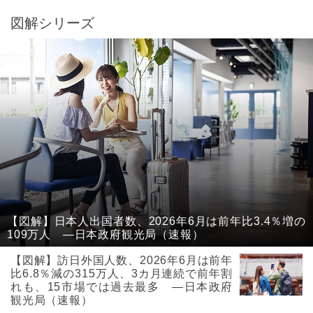
図解シリーズ
【図解】日本人出国者数、2026年6月は前年比3.4％増の
109万人 ―日本政府観光局（速報）
【図解】訪日外国人数、2026年6月は前年
比6.8％減の315万人、3カ月連続で前年割
れも、15市場では過去最多 ―日本政府
観光局（速報）