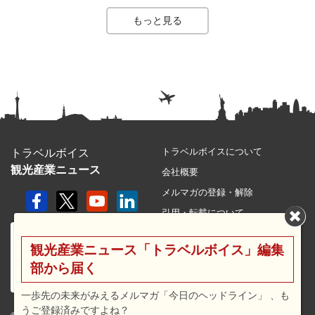
もっと見る
トラベルボイスについて
トラベルボイス
観光産業ニュース
会社概要
メルマガの登録・解除
引用・転載について
プライバシーポリシー
観光産業ニュース「トラベルボイス」編集
利用規約
部から届く
サイトマップ
広告メニュー・料金
一歩先の未来がみえるメルマガ「今日のヘッドライン」 、も
うご登録済みですよね？
プレスリリース窓口