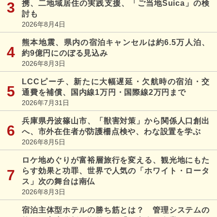
携、二地域居住の実践支援、「ご当地Suica」の検
討も
2026年8月4日
熊本地震、県内の宿泊キャンセルは約6.5万人泊、
約9億円にのぼる見込み
2026年8月3日
LCCピーチ、新たに大幅遅延・欠航時の宿泊・交
通費を補償、国内線1万円・国際線2万円まで
2026年7月31日
兵庫県丹波篠山市、「獣害対策」から関係人口創出
へ、市外在住者が防護柵点検や、わな設置を学ぶ
2026年8月5日
ロケ地めぐりが富裕層旅行を変える、観光地にもた
らす効果と功罪、世界で人気の「ホワイト・ロータ
ス」次の舞台は南仏
2026年8月3日
宿泊主体型ホテルの勝ち筋とは？ 管理システムの