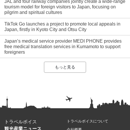
JAL and four railway companies jointly create a wide-range
tourism model for foreign visitors to Japan, focusing on
pilgrim and spiritual cultures
TikTok Go launches a project to promote local appeals in
Japan, firstly in Kyoto City and Otsu City
Japan’s medical service provider MEDI PHONE provides
free medical translation services in Kumamoto to support
foreigners
もっと見る
トラベルボイスについて
トラベルボイス
観光産業ニュース
会社概要