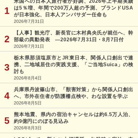
米国への日本人旅行者が好調、2026年上半期実績
は5％増、年間で200万人超の予測、ブランドUSA
が日本強化、日本人アンバサダー任命も
2026年7月31日
【人事】観光庁、新長官に木村典央氏が就任へ、幹
部級の異動発表 ―2026年7月31日・8月7日付
2026年7月31日
栃木県那須塩原市とJR東日本、関係人口創出で連
携、二地域居住の実践支援、「ご当地Suica」の検
討も
2026年8月4日
兵庫県丹波篠山市、「獣害対策」から関係人口創出
へ、市外在住者が防護柵点検や、わな設置を学ぶ
2026年8月5日
熊本地震、県内の宿泊キャンセルは約6.5万人泊、
約9億円にのぼる見込み
2026年8月3日