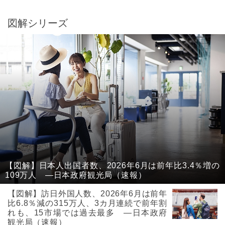
図解シリーズ
【図解】日本人出国者数、2026年6月は前年比3.4％増の
109万人 ―日本政府観光局（速報）
【図解】訪日外国人数、2026年6月は前年
比6.8％減の315万人、3カ月連続で前年割
れも、15市場では過去最多 ―日本政府
観光局（速報）