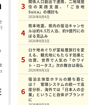
関係人口創出で連携、二地域居
住の実践支援、「ご当地
Suica」の検討も
2026年8月4日
で
熊本地震、県内の宿泊キャンセ
行
ルは約6.5万人泊、約9億円にの
ぼる見込み
2026年8月3日
ロケ地めぐりが富裕層旅行を変
える、観光地にもたらす効果と
功罪、世界で人気の「ホワイ
を
ト・ロータス」次の舞台は南仏
ュ
2026年8月3日
宿泊主体型ホテルの勝ち筋と
は？ 管理システムの統一で高
度分析、海外では「日本人の企
業」ということ自体がブランド
に
2026年8月3日