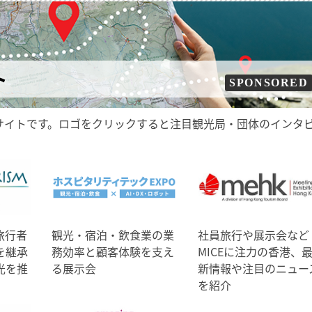
ト
SPONSORED
サイトです。ロゴをクリックすると注目観光局・団体のインタ
旅行者
観光・宿泊・飲食業の業
社員旅行や展示会など
を継承
務効率と顧客体験を支え
MICEに注力の香港、
光を推
る展示会
新情報や注目のニュー
を紹介