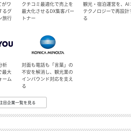
てがワ
クチコミ最適化で売上を
観光・宿泊運営を、AI
するグ
最大化させるDX集客パー
テクノロジーで再設計
ン旅行
トナー
る
分析
対面も電話も「言葉」の
で最大
不安を解消し、観光業の
ォーム
インバウンド対応を支え
る
注目企業一覧を見る