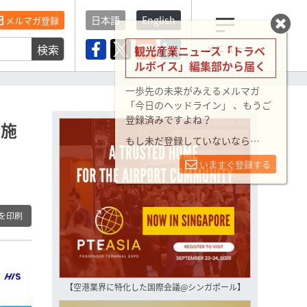
日本語
English
メルマガ登録
検索
メニュー
観光産業ニュース「トラベ
ルボイス」編集部から届く
一歩先の未来がみえるメルマガ
「今日のヘッドライン」 、もうご
登録済みですよね？
引施
もし未だ登録していないなら…
いますぐ登録する
を印刷
【空港業界に特化した国際会議@シンガポール】