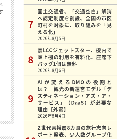
×
国土交通省、「交通空白」解消
す
へ認定制度を創設、全国の市区
町村を対象に、取り組みを「見
える化」
2026年8月5日
豪LCCジェットスター、機内で
頭上棚の利用を有料化、座席下
バッグ1個は無料
2026年8月6日
AIが変えるDMOの役割と
は？ 観光の新運営モデル「デ
スティネーション・アズ・ア・
サービス」（DaaS）が必要な
理由【外電】
2026年8月4日
Z世代富裕層8カ国の旅行志向レ
ポート発表、少人数グループ化