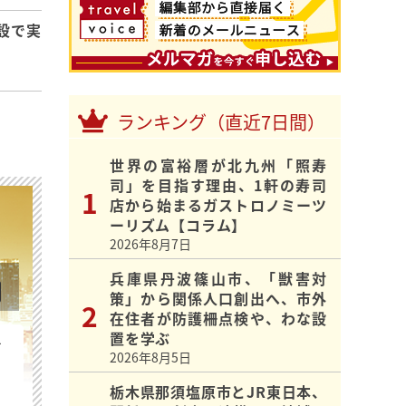
設で実
ランキング（直近7日間）
世界の富裕層が北九州「照寿
司」を目指す理由、1軒の寿司
店から始まるガストロノミーツ
ーリズム【コラム】
2026年8月7日
兵庫県丹波篠山市、「獣害対
策」から関係人口創出へ、市外
在住者が防護柵点検や、わな設
置を学ぶ
を
2026年8月5日
栃木県那須塩原市とJR東日本、