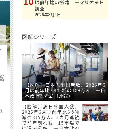
は前年比17％増 ―マリオット
調査
2026年8月5日
図解シリーズ
ビ
【図解】日本人出国者数、2026年6
月は前年比3.4％増の109万人 ―日
本政府観光局（速報）
最
【図解】訪日外国人数、
ス
2026年6月は前年比6.8％
減の315万人、3カ月連続
で前年割れも、15市場で
は過去最多 ―日本政府