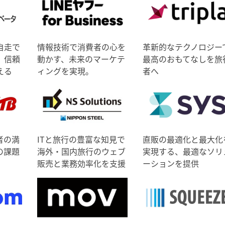
自走で
情報技術で消費者の心を
革新的なテクノロジー
、信頼
動かす、未来のマーケテ
最高のおもてなしを旅
える
ィングを実現。
者へ
者の満
ITと旅行の豊富な知見で
直販の最適化と最大化
の課題
海外・国内旅行のウェブ
実現する、最適なソリ
販売と業務効率化を支援
ーションを提供