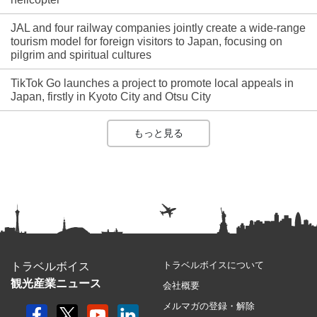
JAL and four railway companies jointly create a wide-range
tourism model for foreign visitors to Japan, focusing on
pilgrim and spiritual cultures
TikTok Go launches a project to promote local appeals in
Japan, firstly in Kyoto City and Otsu City
もっと見る
トラベルボイスについて
トラベルボイス
観光産業ニュース
会社概要
メルマガの登録・解除