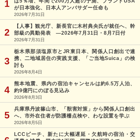
は5％増、年間で200万人超の予測、ブランドUSA
が日本強化、日本人アンバサダー任命も
2026年7月31日
【人事】観光庁、新長官に木村典央氏が就任へ、幹
部級の異動発表 ―2026年7月31日・8月7日付
2026年7月31日
栃木県那須塩原市とJR東日本、関係人口創出で連
携、二地域居住の実践支援、「ご当地Suica」の検
討も
2026年8月4日
熊本地震、県内の宿泊キャンセルは約6.5万人泊、
約9億円にのぼる見込み
2026年8月3日
兵庫県丹波篠山市、「獣害対策」から関係人口創出
へ、市外在住者が防護柵点検や、わな設置を学ぶ
2026年8月5日
LCCピーチ、新たに大幅遅延・欠航時の宿泊・交