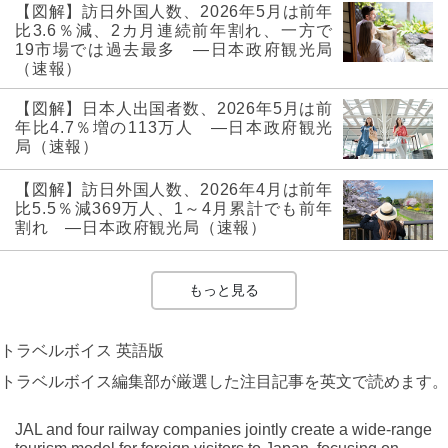
【図解】訪日外国人数、2026年5月は前年
比3.6％減、2カ月連続前年割れ、一方で
19市場では過去最多 ―日本政府観光局
（速報）
【図解】日本人出国者数、2026年5月は前
年比4.7％増の113万人 ―日本政府観光
局（速報）
【図解】訪日外国人数、2026年4月は前年
比5.5％減369万人、1～4月累計でも前年
割れ ―日本政府観光局（速報）
もっと見る
トラベルボイス 英語版
トラベルボイス編集部が厳選した注目記事を英文で読めます。
JAL and four railway companies jointly create a wide-range