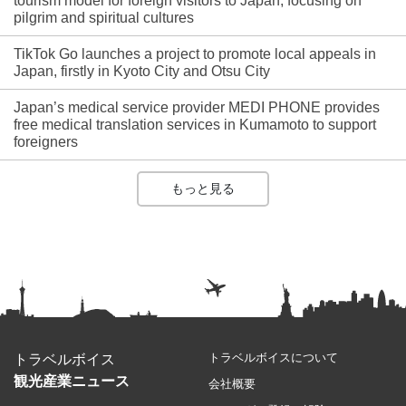
tourism model for foreign visitors to Japan, focusing on
pilgrim and spiritual cultures
TikTok Go launches a project to promote local appeals in
Japan, firstly in Kyoto City and Otsu City
Japan’s medical service provider MEDI PHONE provides
free medical translation services in Kumamoto to support
foreigners
もっと見る
トラベルボイスについて
トラベルボイス
観光産業ニュース
会社概要