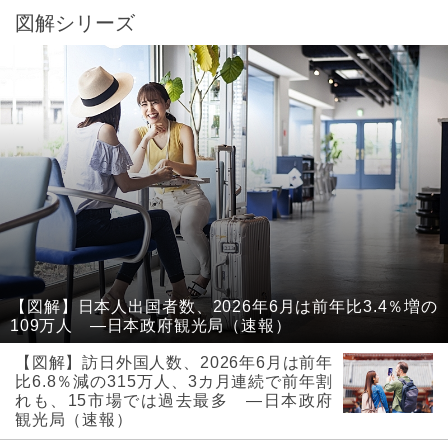
図解シリーズ
【図解】日本人出国者数、2026年6月は前年比3.4％増の
109万人 ―日本政府観光局（速報）
【図解】訪日外国人数、2026年6月は前年
比6.8％減の315万人、3カ月連続で前年割
れも、15市場では過去最多 ―日本政府
観光局（速報）