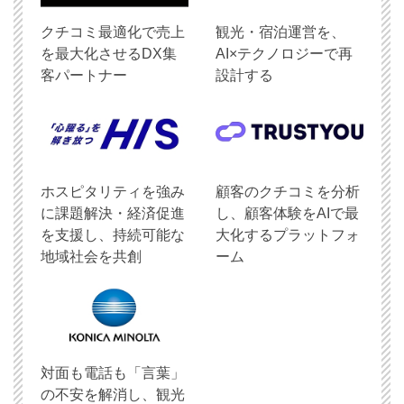
クチコミ最適化で売上
観光・宿泊運営を、
を最大化させるDX集
AI×テクノロジーで再
客パートナー
設計する
ホスピタリティを強み
顧客のクチコミを分析
に課題解決・経済促進
し、顧客体験をAIで最
を支援し、持続可能な
大化するプラットフォ
地域社会を共創
ーム
対面も電話も「言葉」
の不安を解消し、観光