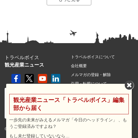
トラベルボイスについて
トラベルボイス
観光産業ニュース
会社概要
メルマガの登録・解除
引用・転載について
プライバシーポリシー
観光産業ニュース「トラベルボイス」編集
利用規約
部から届く
サイトマップ
広告メニュー・料金
一歩先の未来がみえるメルマガ「今日のヘッドライン」 、も
うご登録済みですよね？
プレスリリース窓口
© 2026 travel voice.
もし未だ登録していないなら…
求人広告