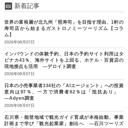
新着記事
世界の富裕層が北九州「照寿司」を目指す理由、1軒の
寿司店から始まるガストロノミーツーリズム【コラ
ム】
2026年08月07日
インバウンドの体験予約、日本の予約サイト利用はタ
ビナカ43％、海外サイトを上回る、ホテル・百貨店の
現地接点も活用 ―デロイト調査
2026年08月07日
日本の小売事業者334社の「AIエージェント」への投資
意向は97％、一方で消費者62％は「抵抗あり」
―Adyen調査
2026年08月07日
石川県・能登地域で観光ガイド育成が本格始動、事業
計画まで学び「観光起業家」創出へ ―石川ツーリズ