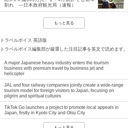
割れ ―日本政府観光局（速報）
もっと見る
トラベルボイス 英語版
トラベルボイス編集部が厳選した注目記事を英文で読めます。
A major Japanese heavy industry enters the tourism
business with premium travel by business jet and
helicopter
JAL and four railway companies jointly create a wide-range
tourism model for foreign visitors to Japan, focusing on
pilgrim and spiritual cultures
TikTok Go launches a project to promote local appeals in
Japan, firstly in Kyoto City and Otsu City
もっと見る