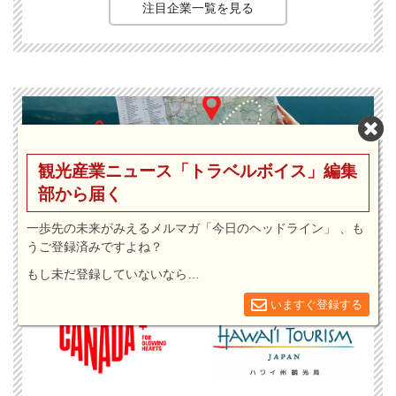
注目企業一覧を見る
観光産業ニュース「トラベルボイス」編集
注目観光局・団体 セレクト
SPONSORED
部から届く
トラベルボイスが注目する観光局・団体の特設サ
一歩先の未来がみえるメルマガ「今日のヘッドライン」 、も
うご登録済みですよね？
イトです。ロゴをクリックすると注目観光局・団
体のインタビューやニュースを一覧することがで
もし未だ登録していないなら…
きます。
いますぐ登録する