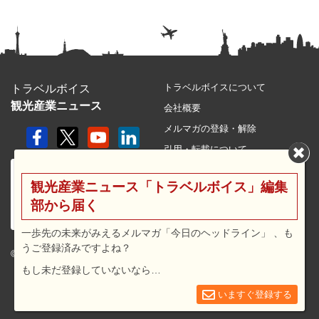
トラベルボイスについて
トラベルボイス
観光産業ニュース
会社概要
メルマガの登録・解除
引用・転載について
プライバシーポリシー
観光産業ニュース「トラベルボイス」編集
利用規約
部から届く
サイトマップ
広告メニュー・料金
一歩先の未来がみえるメルマガ「今日のヘッドライン」 、も
うご登録済みですよね？
プレスリリース窓口
© 2026 travel voice.
もし未だ登録していないなら…
求人広告
お問合せ
いますぐ登録する