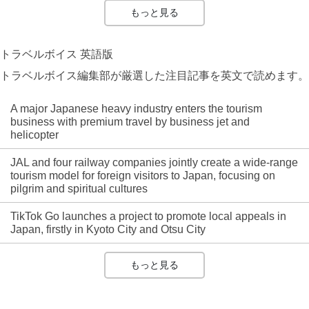
もっと見る
トラベルボイス 英語版
トラベルボイス編集部が厳選した注目記事を英文で読めます。
A major Japanese heavy industry enters the tourism
business with premium travel by business jet and
helicopter
JAL and four railway companies jointly create a wide-range
tourism model for foreign visitors to Japan, focusing on
pilgrim and spiritual cultures
TikTok Go launches a project to promote local appeals in
Japan, firstly in Kyoto City and Otsu City
もっと見る