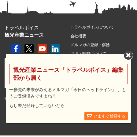
トラベルボイスについて
トラベルボイス
観光産業ニュース
会社概要
メルマガの登録・解除
引用・転載について
プライバシーポリシー
観光産業ニュース「トラベルボイス」編集
利用規約
部から届く
サイトマップ
広告メニュー・料金
一歩先の未来がみえるメルマガ「今日のヘッドライン」 、も
うご登録済みですよね？
プレスリリース窓口
© 2026 travel voice.
もし未だ登録していないなら…
求人広告
お問合せ
いますぐ登録する