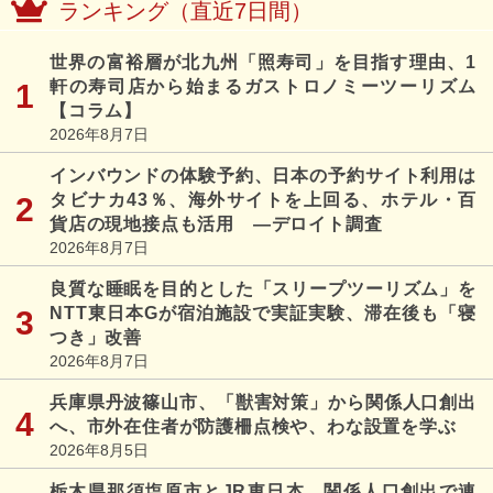
ランキング（直近7日間）
世界の富裕層が北九州「照寿司」を目指す理由、1
軒の寿司店から始まるガストロノミーツーリズム
【コラム】
2026年8月7日
インバウンドの体験予約、日本の予約サイト利用は
タビナカ43％、海外サイトを上回る、ホテル・百
貨店の現地接点も活用 ―デロイト調査
2026年8月7日
良質な睡眠を目的とした「スリープツーリズム」を
NTT東日本Gが宿泊施設で実証実験、滞在後も「寝
つき」改善
2026年8月7日
兵庫県丹波篠山市、「獣害対策」から関係人口創出
へ、市外在住者が防護柵点検や、わな設置を学ぶ
2026年8月5日
栃木県那須塩原市とJR東日本、関係人口創出で連