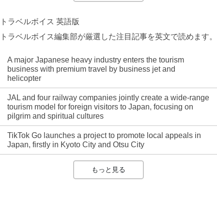
トラベルボイス 英語版
トラベルボイス編集部が厳選した注目記事を英文で読めます。
A major Japanese heavy industry enters the tourism
business with premium travel by business jet and
helicopter
JAL and four railway companies jointly create a wide-range
tourism model for foreign visitors to Japan, focusing on
pilgrim and spiritual cultures
TikTok Go launches a project to promote local appeals in
Japan, firstly in Kyoto City and Otsu City
もっと見る