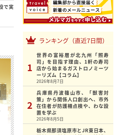
設で実
ランキング（直近7日間）
世界の富裕層が北九州「照寿
司」を目指す理由、1軒の寿司
店から始まるガストロノミーツ
ーリズム【コラム】
2026年8月7日
兵庫県丹波篠山市、「獣害対
策」から関係人口創出へ、市外
在住者が防護柵点検や、わな設
を
置を学ぶ
2026年8月5日
栃木県那須塩原市とJR東日本、