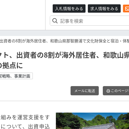
入札情報をみる
求人情報をみる
出資者の8割が海外居住者、和歌山県那智勝浦で文化財保全と宿泊・体
クト、出資者の8割が海外居住者、和歌山
の拠点に
営戦略、事業計画
メールに転送
このページ
仕組みを運営支援をす
ド」について、出資申込