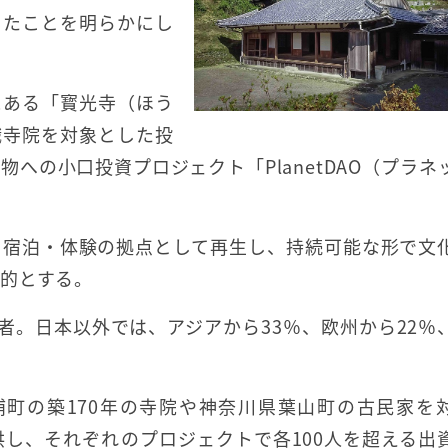
したことを明らかにし
にある「寳光寺（ほう
職寺院を対象とした投
への小口投資プロジェクト「PlanetDAO（プラネ
を宿泊・体験の拠点として再生し、持続可能な形で文
的とする。
者。日本以外では、アジアから33％、欧州から22％
智勝浦町の築170年の寺院や神奈川県葉山町の古民家を
提供し、それぞれのプロジェクトで各100人を超える出