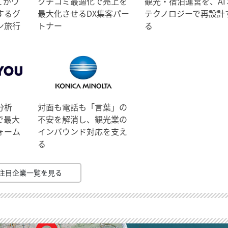
てがワ
クチコミ最適化で売上を
観光・宿泊運営を、AI
するグ
最大化させるDX集客パー
テクノロジーで再設計
ン旅行
トナー
る
分析
対面も電話も「言葉」の
で最大
不安を解消し、観光業の
ォーム
インバウンド対応を支え
る
注目企業一覧を見る