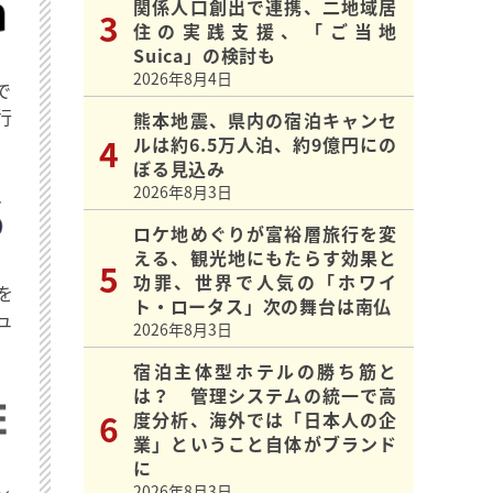
関係人口創出で連携、二地域居
住の実践支援、「ご当地
Suica」の検討も
2026年8月4日
で
行
熊本地震、県内の宿泊キャンセ
ルは約6.5万人泊、約9億円にの
ぼる見込み
2026年8月3日
ロケ地めぐりが富裕層旅行を変
える、観光地にもたらす効果と
功罪、世界で人気の「ホワイ
を
ト・ロータス」次の舞台は南仏
ュ
2026年8月3日
宿泊主体型ホテルの勝ち筋と
は？ 管理システムの統一で高
度分析、海外では「日本人の企
業」ということ自体がブランド
に
2026年8月3日