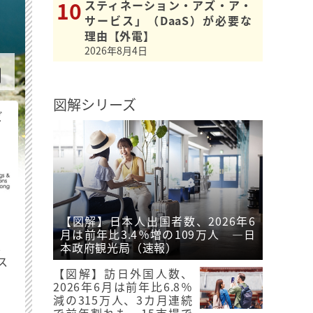
スティネーション・アズ・ア・
サービス」（DaaS）が必要な
理由【外電】
2026年8月4日
図解シリーズ
ビ
【図解】日本人出国者数、2026年6
月は前年比3.4％増の109万人 ―日
最
本政府観光局（速報）
ス
【図解】訪日外国人数、
2026年6月は前年比6.8％
減の315万人、3カ月連続