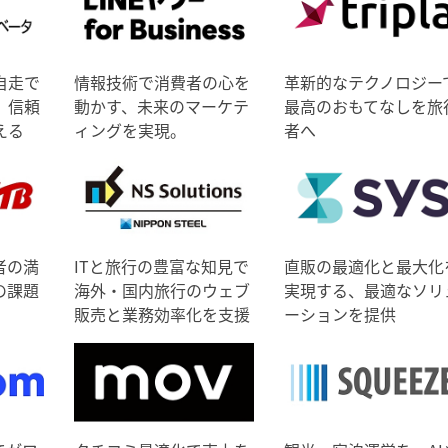
自走で
情報技術で消費者の心を
革新的なテクノロジー
、信頼
動かす、未来のマーケテ
最高のおもてなしを旅
える
ィングを実現。
者へ
者の満
ITと旅行の豊富な知見で
直販の最適化と最大化
の課題
海外・国内旅行のウェブ
実現する、最適なソリ
販売と業務効率化を支援
ーションを提供