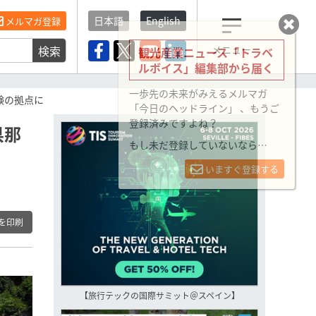
日本語
English
メルマガ登録
検索
メニュー
観光産業ニュース「トラベ
ルボイス」編集部から届く
一歩先の未来がみえるメルマガ
験の拠点に
「今日のヘッドライン」 、もうご
登録済みですよね？
県那
もし未だ登録していないなら…
いますぐ登録する
を印刷
【旅行テックの国際サミット＠スペイン】