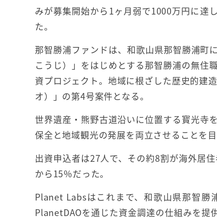
みが募集開始から1ヶ月弱で1000万円に達
た。
那智勝浦ファンドは、和歌山県那智勝浦町
こうじ）」をはじめとする那智勝浦の無住
資プロジェクト。地域に根ざした歴史的建造物
オ）」の第4号案件となる。
世界遺産・熊野古道沿いに位置する寳光寺
保全と地域観光の発展を両立させることを目
出資申込者は27人で、その約8割が海外居住
から15％だった。
Planet Labsはこれまで、和歌山県那
PlanetDAOを通じた資金調達の仕組みを