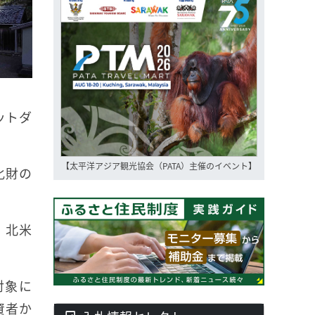
ットダ
【太平洋アジア観光協会（PATA）主催のイベント】
化財の
、北米
対象に
資者か