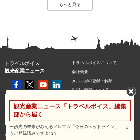
もっと見る
トラベルボイスについて
トラベルボイス
観光産業ニュース
会社概要
メルマガの登録・解除
引用・転載について
プライバシーポリシー
観光産業ニュース「トラベルボイス」編集
利用規約
部から届く
サイトマップ
広告メニュー・料金
一歩先の未来がみえるメルマガ「今日のヘッドライン」 、も
うご登録済みですよね？
プレスリリース窓口
© 2026 travel voice.