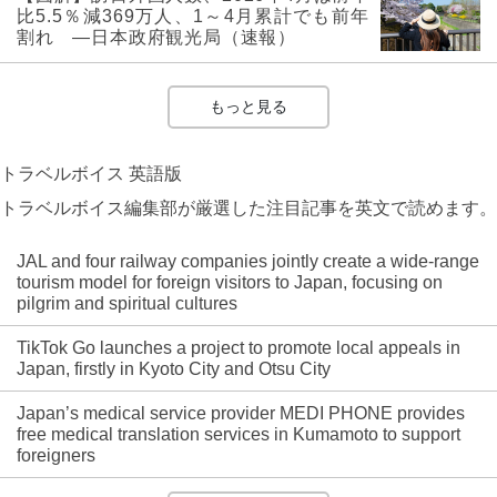
比5.5％減369万人、1～4月累計でも前年
割れ ―日本政府観光局（速報）
もっと見る
トラベルボイス 英語版
トラベルボイス編集部が厳選した注目記事を英文で読めます。
JAL and four railway companies jointly create a wide-range
tourism model for foreign visitors to Japan, focusing on
pilgrim and spiritual cultures
TikTok Go launches a project to promote local appeals in
Japan, firstly in Kyoto City and Otsu City
Japan’s medical service provider MEDI PHONE provides
free medical translation services in Kumamoto to support
foreigners