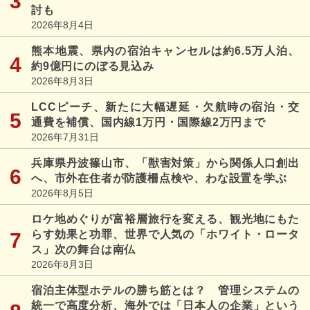
討も
2026年8月4日
熊本地震、県内の宿泊キャンセルは約6.5万人泊、
約9億円にのぼる見込み
2026年8月3日
LCCピーチ、新たに大幅遅延・欠航時の宿泊・交
通費を補償、国内線1万円・国際線2万円まで
2026年7月31日
兵庫県丹波篠山市、「獣害対策」から関係人口創出
へ、市外在住者が防護柵点検や、わな設置を学ぶ
2026年8月5日
ロケ地めぐりが富裕層旅行を変える、観光地にもた
らす効果と功罪、世界で人気の「ホワイト・ロータ
ス」次の舞台は南仏
2026年8月3日
宿泊主体型ホテルの勝ち筋とは？ 管理システムの
統一で高度分析、海外では「日本人の企業」という