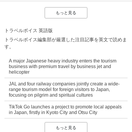
もっと見る
トラベルボイス 英語版
トラベルボイス編集部が厳選した注目記事を英文で読めま
す。
A major Japanese heavy industry enters the tourism
business with premium travel by business jet and
helicopter
JAL and four railway companies jointly create a wide-
range tourism model for foreign visitors to Japan,
focusing on pilgrim and spiritual cultures
TikTok Go launches a project to promote local appeals
in Japan, firstly in Kyoto City and Otsu City
もっと見る