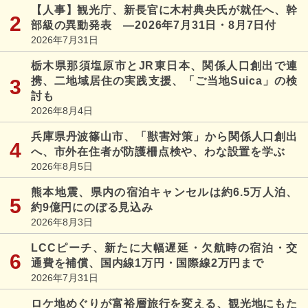
【人事】観光庁、新長官に木村典央氏が就任へ、幹
部級の異動発表 ―2026年7月31日・8月7日付
2026年7月31日
栃木県那須塩原市とJR東日本、関係人口創出で連
携、二地域居住の実践支援、「ご当地Suica」の検
討も
2026年8月4日
兵庫県丹波篠山市、「獣害対策」から関係人口創出
へ、市外在住者が防護柵点検や、わな設置を学ぶ
2026年8月5日
熊本地震、県内の宿泊キャンセルは約6.5万人泊、
約9億円にのぼる見込み
2026年8月3日
LCCピーチ、新たに大幅遅延・欠航時の宿泊・交
通費を補償、国内線1万円・国際線2万円まで
2026年7月31日
ロケ地めぐりが富裕層旅行を変える、観光地にもた