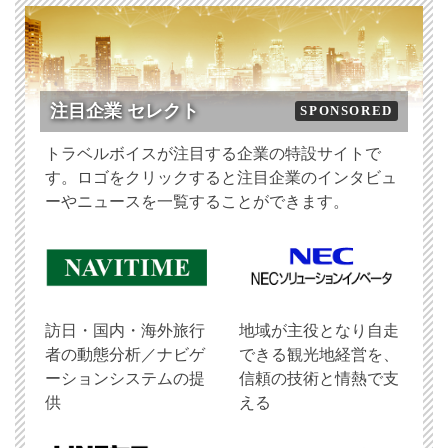
注目企業 セレクト
SPONSORED
トラベルボイスが注目する企業の特設サイトで
す。ロゴをクリックすると注目企業のインタビュ
ーやニュースを一覧することができます。
訪日・国内・海外旅行
地域が主役となり自走
者の動態分析／ナビゲ
できる観光地経営を、
ーションシステムの提
信頼の技術と情熱で支
供
える