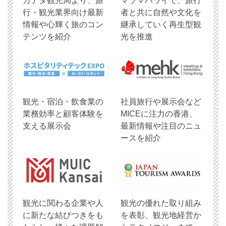
​カナダ観光局より、旅
マラマハワイで、旅行
行・観光業界向け最新
者と共に自然や文化を
情報や心輝く旅のコン
継承していく再生型観
テンツを紹介
光を推進
観光・宿泊・飲食業の
社員旅行や展示会など
業務効率と顧客体験を
MICEに注力の香港、
支える展示会
最新情報や注目のニュ
ースを紹介
観光に関わる企業や人
観光の優れた取り組み
に新たな結びつきをも
を表彰、観光地経営か