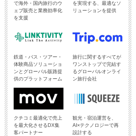
で海外・国内旅行のウ
を実現する、最適なソ
ェブ販売と業務効率化
リューションを提供
を支援
鉄道・バス・ツアー・
旅行に関するすべてが
体験商品ソリューショ
ワンストップで完結す
ンとグローバル販路提
るグローバルオンライ
供のプラットフォーム
ン旅行会社
クチコミ最適化で売上
観光・宿泊運営を、
を最大化させるDX集
AI×テクノロジーで再
客パートナー
設計する