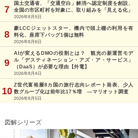
国土交通省、「交通空白」解消へ認定制度を創設、
全国の市区町村を対象に、取り組みを「見える化」
2026年8月5日
豪LCCジェットスター、機内で頭上棚の利用を有
料化、座席下バッグ1個は無料
2026年8月6日
AIが変えるDMOの役割とは？ 観光の新運営モデ
ル「デスティネーション・アズ・ア・サービス」
（DaaS）が必要な理由【外電】
2026年8月4日
Z世代富裕層8カ国の旅行志向レポート発表、少人
数グループ化は前年比17％増 ―マリオット調査
2026年8月5日
図解シリーズ