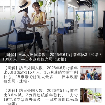
【図解】日本人出国者数、2026年6月は前年比3.4％増の
109万人 ―日本政府観光局（速報）
【図解】訪日外国人数、2026年6月は前年
比6.8％減の315万人、3カ月連続で前年割
れも、15市場では過去最多 ―日本政府
観光局（速報）
【図解】訪日外国人数、2026年5月は前年
比3.6％減、2カ月連続前年割れ、一方で
19市場では過去最多 ―日本政府観光局
（速報）