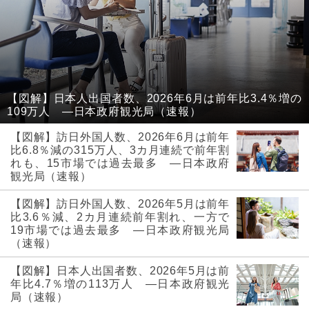
【図解】日本人出国者数、2026年6月は前年比3.4％増の
109万人 ―日本政府観光局（速報）
【図解】訪日外国人数、2026年6月は前年
比6.8％減の315万人、3カ月連続で前年割
れも、15市場では過去最多 ―日本政府
観光局（速報）
【図解】訪日外国人数、2026年5月は前年
比3.6％減、2カ月連続前年割れ、一方で
19市場では過去最多 ―日本政府観光局
（速報）
【図解】日本人出国者数、2026年5月は前
年比4.7％増の113万人 ―日本政府観光
局（速報）