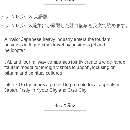
トラベルボイス 英語版
トラベルボイス編集部が厳選した注目記事を英文で読めます。
A major Japanese heavy industry enters the tourism
business with premium travel by business jet and
helicopter
JAL and four railway companies jointly create a wide-range
tourism model for foreign visitors to Japan, focusing on
pilgrim and spiritual cultures
TikTok Go launches a project to promote local appeals in
Japan, firstly in Kyoto City and Otsu City
もっと見る