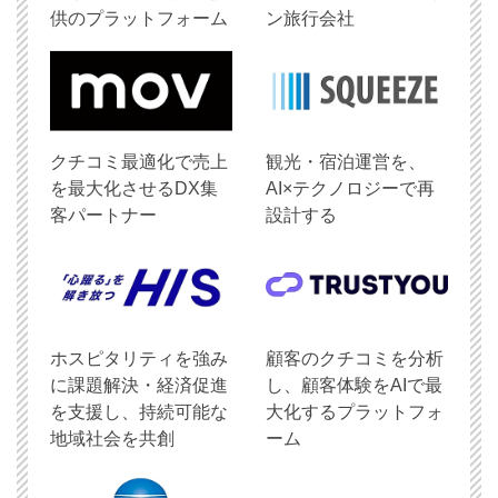
供のプラットフォーム
ン旅行会社
クチコミ最適化で売上
観光・宿泊運営を、
を最大化させるDX集
AI×テクノロジーで再
客パートナー
設計する
ホスピタリティを強み
顧客のクチコミを分析
に課題解決・経済促進
し、顧客体験をAIで最
を支援し、持続可能な
大化するプラットフォ
地域社会を共創
ーム