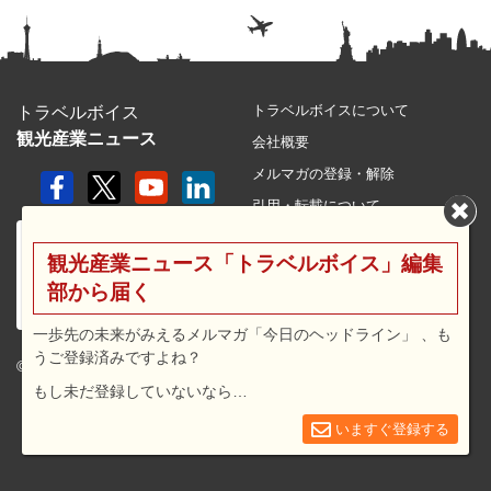
トラベルボイスについて
トラベルボイス
観光産業ニュース
会社概要
メルマガの登録・解除
引用・転載について
プライバシーポリシー
観光産業ニュース「トラベルボイス」編集
利用規約
部から届く
サイトマップ
広告メニュー・料金
一歩先の未来がみえるメルマガ「今日のヘッドライン」 、も
うご登録済みですよね？
プレスリリース窓口
© 2026 travel voice.
もし未だ登録していないなら…
求人広告
お問合せ
いますぐ登録する