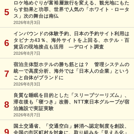
ロケ地めぐりが富裕層旅行を変える、観光地にもた
らす効果と功罪、世界で人気の「ホワイト・ロータ
ス」次の舞台は南仏
2026年8月3日
インバウンドの体験予約、日本の予約サイト利用は
タビナカ43％、海外サイトを上回る、ホテル・百
貨店の現地接点も活用 ―デロイト調査
2026年8月7日
宿泊主体型ホテルの勝ち筋とは？ 管理システムの
統一で高度分析、海外では「日本人の企業」という
こと自体がブランドに
2026年8月3日
良質な睡眠を目的とした「スリープツーリズム」、
滞在後も「寝つき」改善、NTT東日本グループが宿
泊施設で実証実験
2026年8月7日
国土交通省、「交通空白」解消へ認定制度を創設、
全国の市区町村を対象に、取り組みを「見える化」