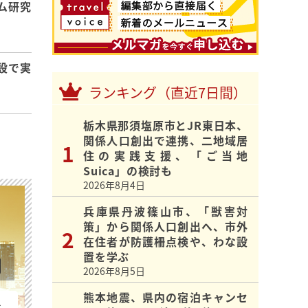
ム研究
設で実
ランキング（直近7日間）
栃木県那須塩原市とJR東日本、
関係人口創出で連携、二地域居
住の実践支援、「ご当地
Suica」の検討も
2026年8月4日
兵庫県丹波篠山市、「獣害対
策」から関係人口創出へ、市外
在住者が防護柵点検や、わな設
置を学ぶ
2026年8月5日
熊本地震、県内の宿泊キャンセ
を