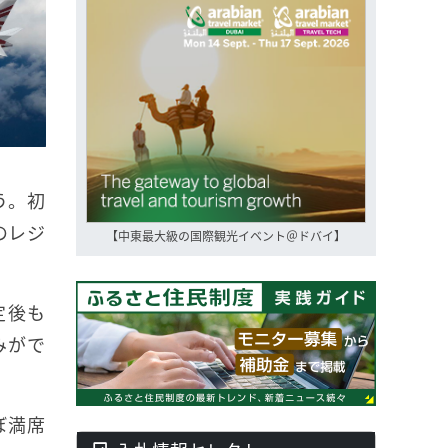
う。初
のレジ
【中東最大級の国際観光イベント＠ドバイ】
定後も
みがで
ぼ満席