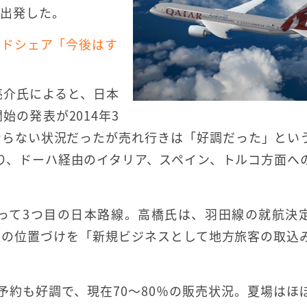
で出発した。
ードシェア「今後はす
亮介氏によると、日本
の発表が2014年3
ならない状況だったが売れ行きは「好調だった」とい
り、ドーハ経由のイタリア、スペイン、トルコ方面へ
って3つ目の日本路線。高橋氏は、羽田線の就航決
線の位置づけを「新規ビジネスとして地方旅客の取込
予約も好調で、現在70～80％の販売状況。夏場はほ