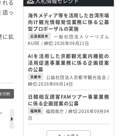
入札情報セレクト
される
を語っ
海外メディア等を活用した台湾市場
向け観光情報発信業務に係る公募
型プロポーザルの実施
便に拡
一般社団法人ツーリズム
広島県呉市
KURE / 締切:2026年08月21日
AIを活用した京都観光案内機能の
活用促進事業業務に係る企画提案
の公募
公益社団法人京都市観光協会 /
京都市
締切:2026年08月14日
を印刷
日韓相互誘客FAMツアー事業業務
に係る企画提案の公募
福岡県庁 / 締切:2026年09月04
福岡県
シ
日