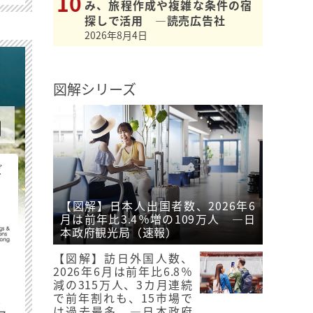
み、旅程作成や複雑な条件の宿
探しで活用 ―読売広告社
2026年8月4日
図解シリーズ
ビ
【図解】日本人出国者数、2026年6
月は前年比3.4％増の109万人 ―日
本政府観光局（速報）
【図解】訪日外国人数、
2026年6月は前年比6.8％
減の315万人、3カ月連続
最
で前年割れも、15市場で
は過去最多 ―日本政府