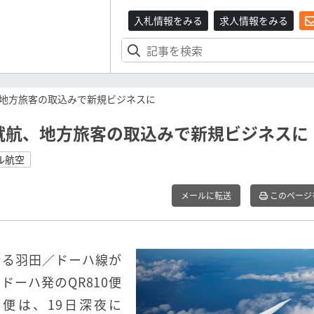
入札情報をみる
求人情報をみる
地方旅客の取込みで新規ビジネスに
就航、地方旅客の取込みで新規ビジネスに
ル航空
メールに転送
このページ
なる羽田／ドーハ線が
ドーハ発のQR810便
便は、19日深夜に