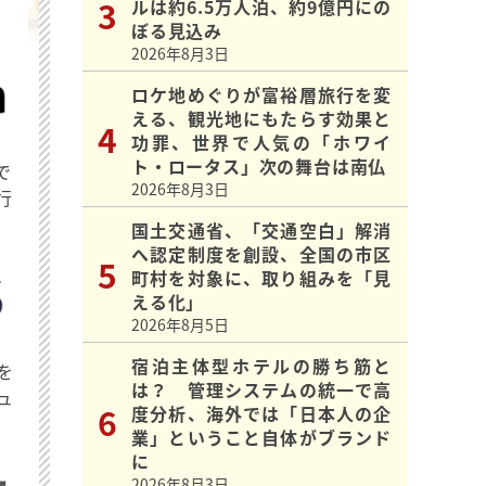
ルは約6.5万人泊、約9億円にの
ぼる見込み
2026年8月3日
ロケ地めぐりが富裕層旅行を変
える、観光地にもたらす効果と
功罪、世界で人気の「ホワイ
ト・ロータス」次の舞台は南仏
で
2026年8月3日
行
国土交通省、「交通空白」解消
へ認定制度を創設、全国の市区
町村を対象に、取り組みを「見
える化」
2026年8月5日
宿泊主体型ホテルの勝ち筋と
を
は？ 管理システムの統一で高
ュ
度分析、海外では「日本人の企
業」ということ自体がブランド
に
2026年8月3日