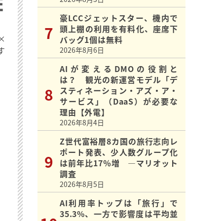
豪LCCジェットスター、機内で
頭上棚の利用を有料化、座席下
×
バッグ1個は無料
す
2026年8月6日
AIが変えるDMOの役割と
は？ 観光の新運営モデル「デ
スティネーション・アズ・ア・
サービス」（DaaS）が必要な
理由【外電】
2026年8月4日
Z世代富裕層8カ国の旅行志向レ
ポート発表、少人数グループ化
は前年比17％増 ―マリオット
調査
2026年8月5日
AI利用率トップは「旅行」で
35.3%、一方で影響度は平均並