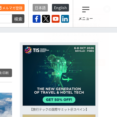
日本語
English
メルマガ登録
検索
メニュー
観光産業ニュース「トラベ
ルボイス」編集部から届く
一歩先の未来がみえるメルマガ
「今日のヘッドライン」 、もうご
登録済みですよね？
もし未だ登録していないなら…
いますぐ登録する
を印刷
【旅行テックの国際サミット＠スペイン】