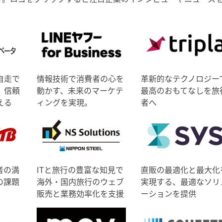
自走で
情報技術で消費者の心を
革新的なテクノロジー
、信頼
動かす、未来のマーケテ
最高のおもてなしを旅
える
ィングを実現。
者へ
者の満
ITと旅行の豊富な知見で
直販の最適化と最大化
の課題
海外・国内旅行のウェブ
実現する、最適なソリ
販売と業務効率化を支援
ーションを提供