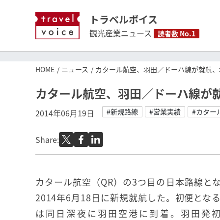
トラベルボイス
観光産業ニュース
読者数 No.1
HOME
ニュース
カタール航空、羽田／ドーハ線が就航、
カタール航空、羽田／ドーハ線が
#新規路線
#営業実績
#カター
2014年06月19日
Share:
カタール航空（QR）の3つ目の日本路線と
2014年6月18日に新規就航した。初便となる
は同日深夜に羽田空港に到着。羽田発初