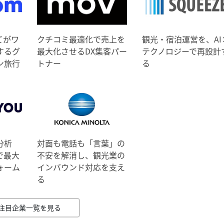
てがワ
クチコミ最適化で売上を
観光・宿泊運営を、AI
するグ
最大化させるDX集客パー
テクノロジーで再設計
ン旅行
トナー
る
分析
対面も電話も「言葉」の
で最大
不安を解消し、観光業の
ォーム
インバウンド対応を支え
る
注目企業一覧を見る