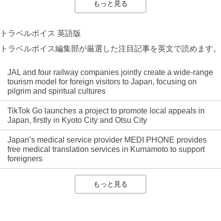
もっと見る
トラベルボイス 英語版
トラベルボイス編集部が厳選した注目記事を英文で読めます。
JAL and four railway companies jointly create a wide-range
tourism model for foreign visitors to Japan, focusing on
pilgrim and spiritual cultures
TikTok Go launches a project to promote local appeals in
Japan, firstly in Kyoto City and Otsu City
Japan’s medical service provider MEDI PHONE provides
free medical translation services in Kumamoto to support
foreigners
もっと見る