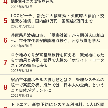
約9億円にのぼる見込み
2026年8月3日
LCCピーチ、新たに大幅遅延・欠航時の宿泊・交
通費を補償、国内線1万円・国際線2万円まで
2026年7月31日
兵庫県丹波篠山市、「獣害対策」から関係人口創出
へ、市外在住者が防護柵点検や、わな設置を学ぶ
2026年8月5日
ロケ地めぐりが富裕層旅行を変える、観光地にもた
らす効果と功罪、世界で人気の「ホワイト・ロータ
ス」次の舞台は南仏
2026年8月3日
宿泊主体型ホテルの勝ち筋とは？ 管理システムの
統一で高度分析、海外では「日本人の企業」という
こと自体がブランドに
2026年8月3日
トキエア、新規予約にシステム利用料、1人1区間