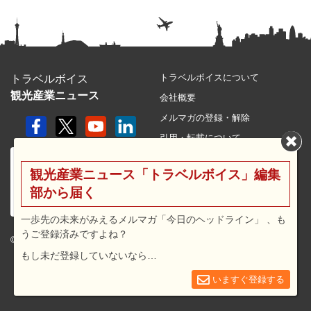
トラベルボイスについて
トラベルボイス
観光産業ニュース
会社概要
メルマガの登録・解除
引用・転載について
プライバシーポリシー
観光産業ニュース「トラベルボイス」編集
利用規約
部から届く
サイトマップ
広告メニュー・料金
一歩先の未来がみえるメルマガ「今日のヘッドライン」 、も
うご登録済みですよね？
プレスリリース窓口
© 2026 travel voice.
もし未だ登録していないなら…
求人広告
お問合せ
いますぐ登録する