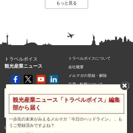
もっと見る
トラベルボイスについて
トラベルボイス
観光産業ニュース
会社概要
メルマガの登録・解除
引用・転載について
プライバシーポリシー
観光産業ニュース「トラベルボイス」編集
利用規約
部から届く
サイトマップ
広告メニュー・料金
一歩先の未来がみえるメルマガ「今日のヘッドライン」 、も
うご登録済みですよね？
プレスリリース窓口
© 2026 travel voice.