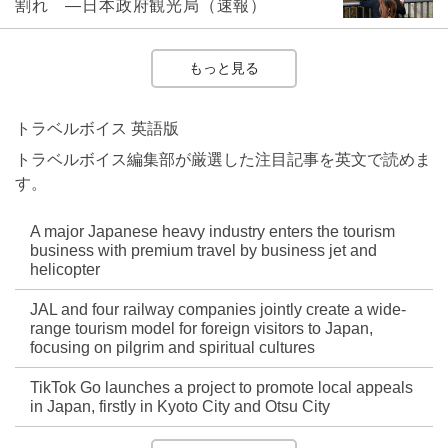
割れ ―日本政府観光局（速報）
もっと見る
トラベルボイス 英語版
トラベルボイス編集部が厳選した注目記事を英文で読めま
す。
A major Japanese heavy industry enters the tourism
business with premium travel by business jet and
helicopter
JAL and four railway companies jointly create a wide-
range tourism model for foreign visitors to Japan,
focusing on pilgrim and spiritual cultures
TikTok Go launches a project to promote local appeals
in Japan, firstly in Kyoto City and Otsu City