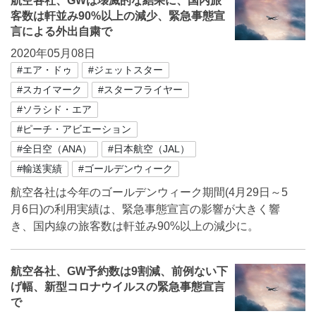
航空各社、GWは壊滅的な結果に、国内旅
客数は軒並み90%以上の減少、緊急事態宣
言による外出自粛で
2020年05月08日
#エア・ドゥ
#ジェットスター
#スカイマーク
#スターフライヤー
#ソラシド・エア
#ピーチ・アビエーション
#全日空（ANA）
#日本航空（JAL）
#輸送実績
#ゴールデンウィーク
航空各社は今年のゴールデンウィーク期間(4月29日～5
月6日)の利用実績は、緊急事態宣言の影響が大きく響
き、国内線の旅客数は軒並み90%以上の減少に。
航空各社、GW予約数は9割減、前例ない下
げ幅、新型コロナウイルスの緊急事態宣言
で