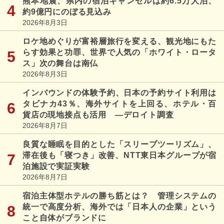
熊本地震、県内の宿泊キャンセルは約6.5万人泊、
約9億円にのぼる見込み
2026年8月3日
ロケ地めぐりが富裕層旅行を変える、観光地にもた
らす効果と功罪、世界で人気の「ホワイト・ロータ
ス」次の舞台は南仏
2026年8月3日
インバウンドの体験予約、日本の予約サイト利用は
タビナカ43％、海外サイトを上回る、ホテル・百
貨店の現地接点も活用 ―デロイト調査
2026年8月7日
良質な睡眠を目的とした「スリープツーリズム」、
滞在後も「寝つき」改善、NTT東日本グループが宿
泊施設で実証実験
2026年8月7日
宿泊主体型ホテルの勝ち筋とは？ 管理システムの
統一で高度分析、海外では「日本人の企業」という
こと自体がブランドに