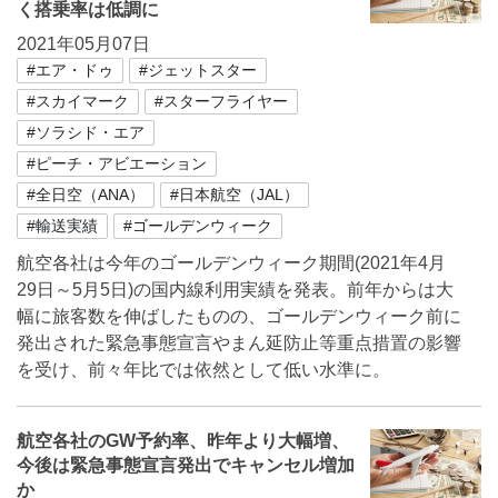
く搭乗率は低調に
2021年05月07日
#エア・ドゥ
#ジェットスター
#スカイマーク
#スターフライヤー
#ソラシド・エア
#ピーチ・アビエーション
#全日空（ANA）
#日本航空（JAL）
#輸送実績
#ゴールデンウィーク
航空各社は今年のゴールデンウィーク期間(2021年4月
29日～5月5日)の国内線利用実績を発表。前年からは大
幅に旅客数を伸ばしたものの、ゴールデンウィーク前に
発出された緊急事態宣言やまん延防止等重点措置の影響
を受け、前々年比では依然として低い水準に。
航空各社のGW予約率、昨年より大幅増、
今後は緊急事態宣言発出でキャンセル増加
か