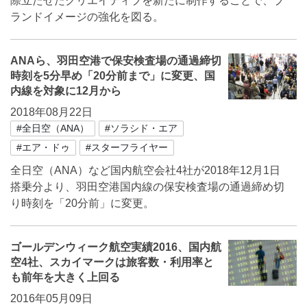
際立たせたクリエイティブを新たに制作することで、ブ
ランドイメージの強化を図る。
ANAら、羽田空港で保安検査場の通過締切
時刻を5分早め「20分前まで」に変更、国
内線を対象に12月から
2018年08月22日
#全日空（ANA）
#ソラシド・エア
#エア・ドゥ
#スターフライヤー
全日空（ANA）など国内航空会社4社が2018年12月1日
搭乗分より、羽田空港国内線の保安検査場の通過締め切
り時刻を「20分前」に変更。
ゴールデンウィーク航空実績2016、国内航
空4社、スカイマークは旅客数・利用率と
も前年を大きく上回る
2016年05月09日