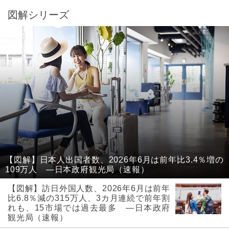
図解シリーズ
【図解】日本人出国者数、2026年6月は前年比3.4％増の
109万人 ―日本政府観光局（速報）
【図解】訪日外国人数、2026年6月は前年
比6.8％減の315万人、3カ月連続で前年割
れも、15市場では過去最多 ―日本政府
観光局（速報）