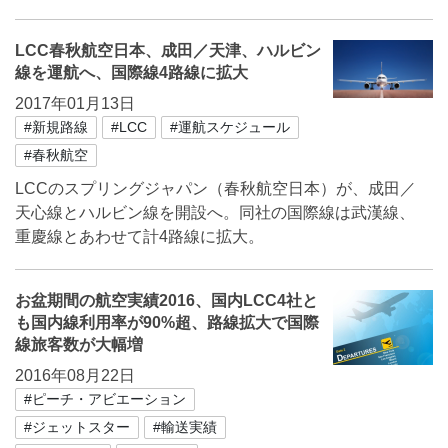
LCC春秋航空日本、成田／天津、ハルビン
線を運航へ、国際線4路線に拡大
2017年01月13日
#新規路線
#LCC
#運航スケジュール
#春秋航空
LCCのスプリングジャパン（春秋航空日本）が、成田／
天心線とハルビン線を開設へ。同社の国際線は武漢線、
重慶線とあわせて計4路線に拡大。
お盆期間の航空実績2016、国内LCC4社と
も国内線利用率が90%超、路線拡大で国際
線旅客数が大幅増
2016年08月22日
#ピーチ・アビエーション
#ジェットスター
#輸送実績