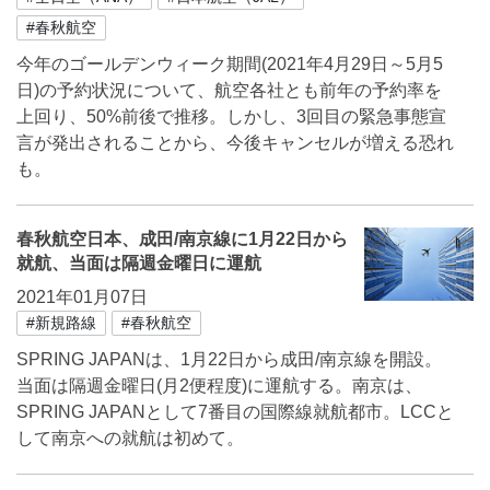
#春秋航空
今年のゴールデンウィーク期間(2021年4月29日～5月5
日)の予約状況について、航空各社とも前年の予約率を
上回り、50%前後で推移。しかし、3回目の緊急事態宣
言が発出されることから、今後キャンセルが増える恐れ
も。
春秋航空日本、成田/南京線に1月22日から
就航、当面は隔週金曜日に運航
2021年01月07日
#新規路線
#春秋航空
SPRING JAPANは、1月22日から成田/南京線を開設。
当面は隔週金曜日(月2便程度)に運航する。南京は、
SPRING JAPANとして7番目の国際線就航都市。LCCと
して南京への就航は初めて。