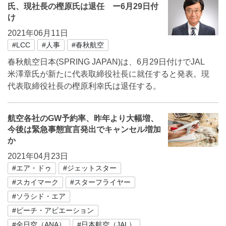
氏、現社長の樫原氏は退任 ー6月29日付
け
2021年06月11日
#LCC
#人事
#春秋航空
春秋航空日本(SPRING JAPAN)は、6月29日付けでJAL
米澤章氏が新たに代表取締役社長に就任すると発表。現
代表取締役社長の樫原利幸氏は退任する。
航空各社のGW予約率、昨年より大幅増、
今後は緊急事態宣言発出でキャンセル増加
か
2021年04月23日
#エア・ドゥ
#ジェットスター
#スカイマーク
#スターフライヤー
#ソラシド・エア
#ピーチ・アビエーション
#全日空（ANA）
#日本航空（JAL）