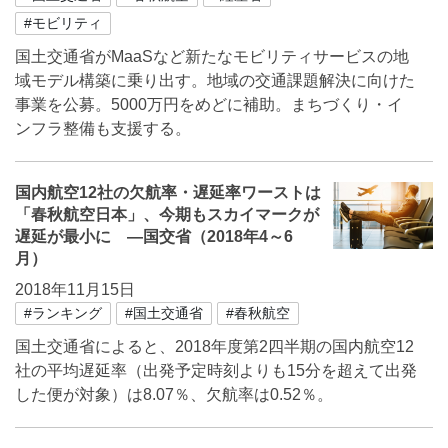
#モビリティ
国土交通省がMaaSなど新たなモビリティサービスの地
域モデル構築に乗り出す。地域の交通課題解決に向けた
事業を公募。5000万円をめどに補助。まちづくり・イ
ンフラ整備も支援する。
国内航空12社の欠航率・遅延率ワーストは
「春秋航空日本」、今期もスカイマークが
遅延が最小に ―国交省（2018年4～6
月）
2018年11月15日
#ランキング
#国土交通省
#春秋航空
国土交通省によると、2018年度第2四半期の国内航空12
社の平均遅延率（出発予定時刻よりも15分を超えて出発
した便が対象）は8.07％、欠航率は0.52％。