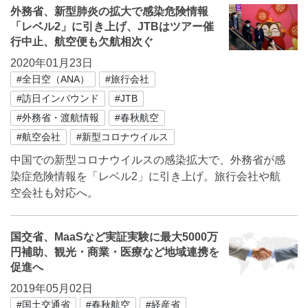
外務省、新型肺炎の拡大で感染危険情報
「レベル2」に引き上げ、JTBはツアー催
行中止、航空便も欠航相次ぐ
2020年01月23日
#全日空（ANA）
#旅行会社
#訪日インバウンド
#JTB
#外務省・渡航情報
#春秋航空
#航空会社
#新型コロナウイルス
中国での新型コロナウイルスの感染拡大で、外務省が感
染症危険情報を「レベル2」に引き上げ。旅行会社や航
空会社も対応へ。
国交省、MaaSなど実証実験に最大5000万
円補助、観光・商業・医療など地域連携を
促進へ
2019年05月02日
#国土交通省
#春秋航空
#経産省