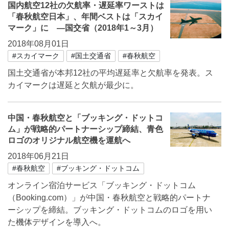
国内航空12社の欠航率・遅延率ワーストは
「春秋航空日本」、年間ベストは「スカイ
マーク」に ―国交省（2018年1～3月）
2018年08月01日
#スカイマーク
#国土交通省
#春秋航空
国土交通省が本邦12社の平均遅延率と欠航率を発表。ス
カイマークは遅延と欠航が最少に。
中国・春秋航空と「ブッキング・ドットコ
ム」が戦略的パートナーシップ締結、青色
ロゴのオリジナル航空機を運航へ
2018年06月21日
#春秋航空
#ブッキング・ドットコム
オンライン宿泊サービス「ブッキング・ドットコム
（Booking.com）」が中国・春秋航空と戦略的パートナ
ーシップを締結。ブッキング・ドットコムのロゴを用い
た機体デザインを導入へ。