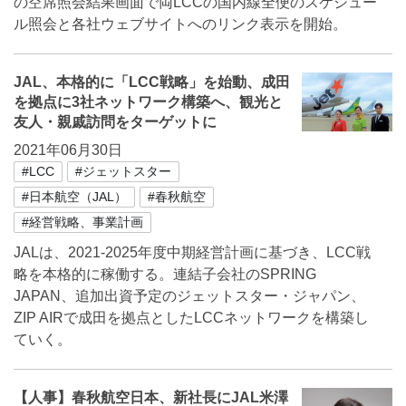
の空席照会結果画面で両LCCの国内線全便のスケジュー
ル照会と各社ウェブサイトへのリンク表示を開始。
JAL、本格的に「LCC戦略」を始動、成田
を拠点に3社ネットワーク構築へ、観光と
友人・親戚訪問をターゲットに
2021年06月30日
#LCC
#ジェットスター
#日本航空（JAL）
#春秋航空
#経営戦略、事業計画
JALは、2021-2025年度中期経営計画に基づき、LCC戦
略を本格的に稼働する。連結子会社のSPRING
JAPAN、追加出資予定のジェットスター・ジャパン、
ZIP AIRで成田を拠点としたLCCネットワークを構築し
ていく。
【人事】春秋航空日本、新社長にJAL米澤