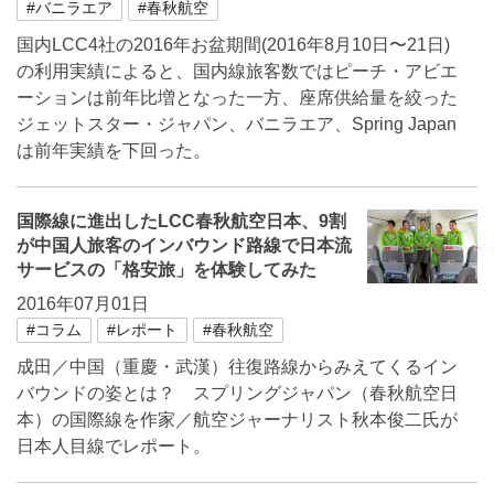
#バニラエア
#春秋航空
国内LCC4社の2016年お盆期間(2016年8月10日〜21日)
の利用実績によると、国内線旅客数ではピーチ・アビエ
ーションは前年比増となった一方、座席供給量を絞った
ジェットスター・ジャパン、バニラエア、Spring Japan
は前年実績を下回った。
国際線に進出したLCC春秋航空日本、9割
が中国人旅客のインバウンド路線で日本流
サービスの「格安旅」を体験してみた
2016年07月01日
#コラム
#レポート
#春秋航空
成田／中国（重慶・武漢）往復路線からみえてくるイン
バウンドの姿とは？ スプリングジャパン（春秋航空日
本）の国際線を作家／航空ジャーナリスト秋本俊二氏が
日本人目線でレポート。