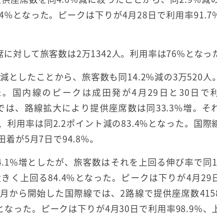
4.4%となった。ピークは下りが4月28日で利用率91.7
席に対して旅客数は2万1342人。利用率は76%となっ
減としたことから、旅客数も同14.2%減の3万520人
った。国内線のピークは成田発が4月29日と30日で
際線では、路線拡大により提供座席数は同33.3%増。そ
り、利用率は同2.2ポイント減の83.4%となった。国際
着が5月7日で94.8%。
を同4.1%増としたが、旅客数はそれを上回る伸び率で同12
を大きく上回る84.4%となった。ピークは下りが4月29
今年2月から開始した国際線では、2路線で提供座席数415
%となった。ピークは下りが4月30日で利用率98.9%、