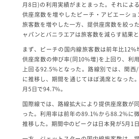
月8日)の利用実績がまとまった。それによ
供座席数を増やしたピーチ・アビエーションとSp
旅客数を増やした一方、提供座席数を絞っ
ャパンとバニラエアは旅客数を減らす結果
まず、ピーチの国内線旅客数は前年比12%増
供座席数の伸び率(同10%増)を上回り、利用
上回る92.5%となった。路線別では、関西
に推移し、期間を通じてほぼ満席となった。期
月5日で94.7%。
国際線では、路線拡大により提供座席数が同5
った。利用率は前年の89.1%から88.2%
推移した。期間中のピークは日本発が5月1日で
一方、ジェットスターの国内線旅客数は、提供