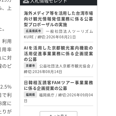
入札情報セレクト
%、上
海外メディア等を活用した台湾市場
向け観光情報発信業務に係る公募
型プロポーザルの実施
た。
一般社団法人ツーリズム
広島県呉市
KURE / 締切:2026年08月21日
。利用
AIを活用した京都観光案内機能の
利用率
活用促進事業業務に係る企画提案
れに対
の公募
線のピ
公益社団法人京都市観光協会 /
京都市
締切:2026年08月14日
日韓相互誘客FAMツアー事業業務
.5%
に係る企画提案の公募
日で利
福岡県庁 / 締切:2026年09月04
福岡県
日
8席に
上りが