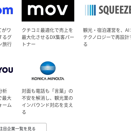
てがワ
クチコミ最適化で売上を
観光・宿泊運営を、AI
するグ
最大化させるDX集客パー
テクノロジーで再設計
ン旅行
トナー
る
分析
対面も電話も「言葉」の
で最大
不安を解消し、観光業の
ォーム
インバウンド対応を支え
る
注目企業一覧を見る