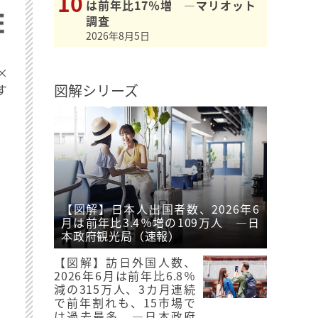
は前年比17％増 ―マリオット
調査
2026年8月5日
×
図解シリーズ
す
【図解】日本人出国者数、2026年6
月は前年比3.4％増の109万人 ―日
本政府観光局（速報）
【図解】訪日外国人数、
2026年6月は前年比6.8％
減の315万人、3カ月連続
で前年割れも、15市場で
は過去最多 ―日本政府