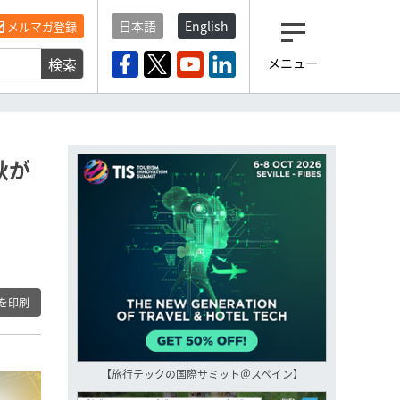
日本語
English
メルマガ登録
検索
メニュー
観光産業ニュース「トラベ
ルボイス」編集部から届く
一歩先の未来がみえるメルマガ
「今日のヘッドライン」 、もうご
登録済みですよね？
秋が
もし未だ登録していないなら…
いますぐ登録する
を印刷
【旅行テックの国際サミット＠スペイン】