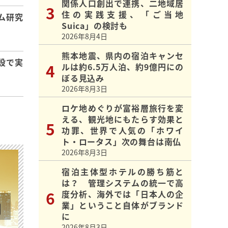
関係人口創出で連携、二地域居
住の実践支援、「ご当地
ム研究
Suica」の検討も
2026年8月4日
熊本地震、県内の宿泊キャンセ
設で実
ルは約6.5万人泊、約9億円にの
ぼる見込み
2026年8月3日
ロケ地めぐりが富裕層旅行を変
える、観光地にもたらす効果と
功罪、世界で人気の「ホワイ
ト・ロータス」次の舞台は南仏
2026年8月3日
宿泊主体型ホテルの勝ち筋と
は？ 管理システムの統一で高
度分析、海外では「日本人の企
業」ということ自体がブランド
に
2026年8月3日