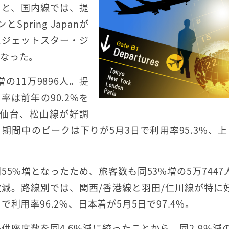
ると、国内線では、提
ring Japanが
たジェットスター・ジ
となった。
の11万9896人。提
率は前年の90.2%を
/仙台、松山線が好調
間中のピークは下りが5月3日で利用率95.3%、上
5%増となったため、旅客数も同53%増の5万7447
に微減。路線別では、関西/香港線と羽田/仁川線が特に
利用率96.2%、日本着が5月5日で97.4%。
座席数を同4.6%減に絞ったことから、同2.9%減の