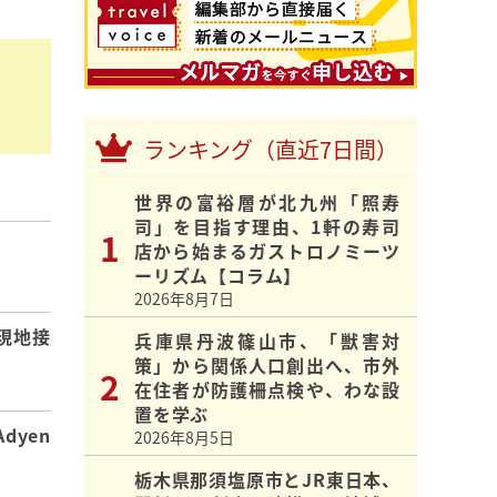
ランキング（直近7日間）
世界の富裕層が北九州「照寿
司」を目指す理由、1軒の寿司
店から始まるガストロノミーツ
】
ーリズム【コラム】
2026年8月7日
現地接
兵庫県丹波篠山市、「獣害対
策」から関係人口創出へ、市外
在住者が防護柵点検や、わな設
置を学ぶ
dyen
2026年8月5日
栃木県那須塩原市とJR東日本、