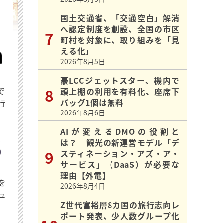
を
国土交通省、「交通空白」解消
へ認定制度を創設、全国の市区
町村を対象に、取り組みを「見
える化」
2026年8月5日
豪LCCジェットスター、機内で
で
頭上棚の利用を有料化、座席下
バッグ1個は無料
行
2026年8月6日
AIが変えるDMOの役割と
は？ 観光の新運営モデル「デ
スティネーション・アズ・ア・
サービス」（DaaS）が必要な
理由【外電】
を
2026年8月4日
ュ
Z世代富裕層8カ国の旅行志向レ
ポート発表、少人数グループ化