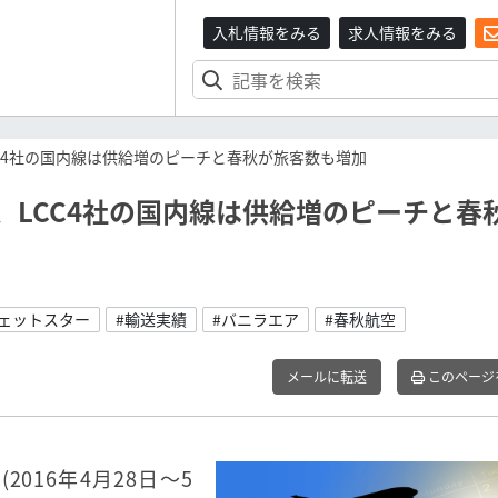
入札情報をみる
求人情報をみる
CC4社の国内線は供給増のピーチと春秋が旅客数も増加
、LCC4社の国内線は供給増のピーチと春
ジェットスター
#輸送実績
#バニラエア
#春秋航空
メールに転送
このページ
2016年4月28日〜5