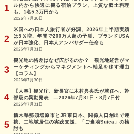
ル内から快適に観る宿泊プラン、上質な郷土料理
も、1名5.3万円から
2026年7月30日
米国への日本人旅行者が好調、2026年上半期実績
は5％増、年間で200万人超の予測、ブランドUSA
が日本強化、日本人アンバサダー任命も
2026年7月31日
観光地の格差はなぜ広がるのか？ 観光地経営がマ
ーケティングからマネジメントへ軸足を移す理由
【コラム】
2026年7月30日
【人事】観光庁、新長官に木村典央氏が就任へ、幹
部級の異動発表 ―2026年7月31日・8月7日付
2026年7月31日
栃木県那須塩原市とJR東日本、関係人口創出で連
携、二地域居住の実践支援、「ご当地Suica」の検
討も