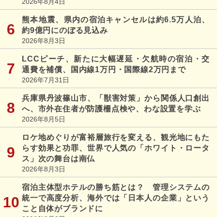
2026年8月4日
熊本地震、県内の宿泊キャンセルは約6.5万人泊、
約9億円にのぼる見込み
2026年8月3日
LCCピーチ、新たに大幅遅延・欠航時の宿泊・交
通費を補償、国内線1万円・国際線2万円まで
2026年7月31日
兵庫県丹波篠山市、「獣害対策」から関係人口創出
へ、市外在住者が防護柵点検や、わな設置を学ぶ
2026年8月5日
ロケ地めぐりが富裕層旅行を変える、観光地にもた
らす効果と功罪、世界で人気の「ホワイト・ロータ
ス」次の舞台は南仏
2026年8月3日
宿泊主体型ホテルの勝ち筋とは？ 管理システムの
統一で高度分析、海外では「日本人の企業」という
こと自体がブランドに