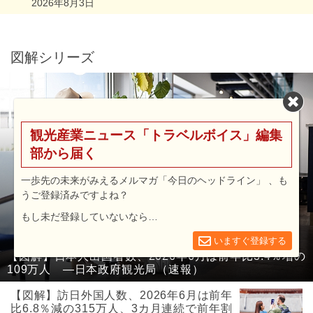
2026年8月3日
図解シリーズ
観光産業ニュース「トラベルボイス」編集
部から届く
一歩先の未来がみえるメルマガ「今日のヘッドライン」 、も
うご登録済みですよね？
もし未だ登録していないなら…
いますぐ登録する
【図解】日本人出国者数、2026年6月は前年比3.4％増の
109万人 ―日本政府観光局（速報）
【図解】訪日外国人数、2026年6月は前年
比6.8％減の315万人、3カ月連続で前年割