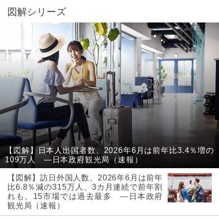
図解シリーズ
【図解】日本人出国者数、2026年6月は前年比3.4％増の
109万人 ―日本政府観光局（速報）
【図解】訪日外国人数、2026年6月は前年
比6.8％減の315万人、3カ月連続で前年割
れも、15市場では過去最多 ―日本政府
観光局（速報）