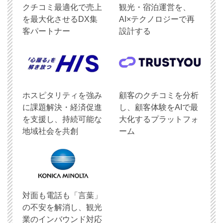
クチコミ最適化で売上
観光・宿泊運営を、
を最大化させるDX集
AI×テクノロジーで再
客パートナー
設計する
ホスピタリティを強み
顧客のクチコミを分析
に課題解決・経済促進
し、顧客体験をAIで最
を支援し、持続可能な
大化するプラットフォ
地域社会を共創
ーム
対面も電話も「言葉」
の不安を解消し、観光
業のインバウンド対応