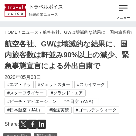
トラベルボイス
観光産業ニュース
メニュー
HOME
ニュース
航空各社、GWは壊滅的な結果に、国内旅客数は
航空各社、GWは壊滅的な結果に、国
内旅客数は軒並み90%以上の減少、緊
急事態宣言による外出自粛で
2020年05月08日
#エア・ドゥ
#ジェットスター
#スカイマーク
#スターフライヤー
#ソラシド・エア
#ピーチ・アビエーション
#全日空（ANA）
#日本航空（JAL）
#輸送実績
#ゴールデンウィーク
Share:
メールに転送
英語で読む