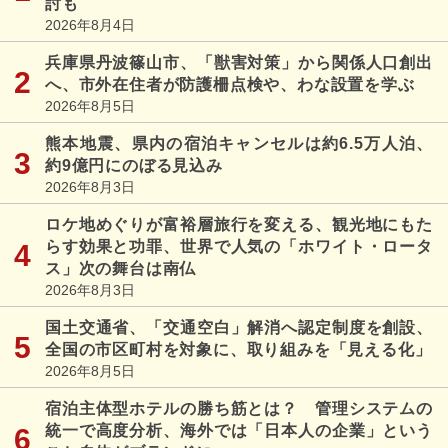
討も
2026年8月4日
兵庫県丹波篠山市、「獣害対策」から関係人口創出
へ、市外在住者が防護柵点検や、わな設置を学ぶ
2026年8月5日
熊本地震、県内の宿泊キャンセルは約6.5万人泊、
約9億円にのぼる見込み
2026年8月3日
ロケ地めぐりが富裕層旅行を変える、観光地にもた
らす効果と功罪、世界で人気の「ホワイト・ロータ
ス」次の舞台は南仏
2026年8月3日
国土交通省、「交通空白」解消へ認定制度を創設、
全国の市区町村を対象に、取り組みを「見える化」
2026年8月5日
宿泊主体型ホテルの勝ち筋とは？ 管理システムの
統一で高度分析、海外では「日本人の企業」という