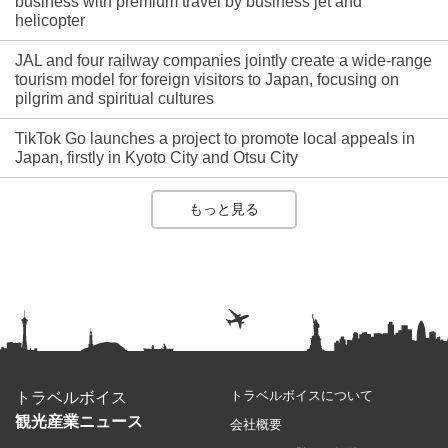
business with premium travel by business jet and
helicopter
JAL and four railway companies jointly create a wide-range
tourism model for foreign visitors to Japan, focusing on
pilgrim and spiritual cultures
TikTok Go launches a project to promote local appeals in
Japan, firstly in Kyoto City and Otsu City
もっと見る
トラベルボイスについて
トラベルボイス
観光産業ニュース
会社概要