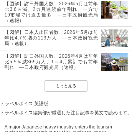
【図解】訪日外国人数、2026年5月は前年
比3.6％減、2カ月連続前年割れ、一方で
19市場では過去最多 ―日本政府観光局
（速報）
【図解】日本人出国者数、2026年5月は前
年比4.7％増の113万人 ―日本政府観光
局（速報）
【図解】訪日外国人数、2026年4月は前年
比5.5％減369万人、1～4月累計でも前年
割れ ―日本政府観光局（速報）
もっと見る
トラベルボイス 英語版
トラベルボイス編集部が厳選した注目記事を英文で読めます。
A major Japanese heavy industry enters the tourism