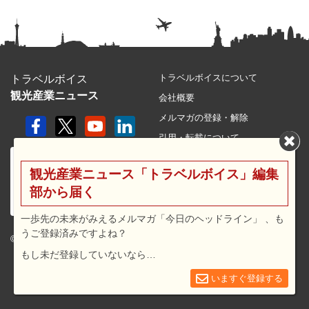
トラベルボイスについて
トラベルボイス
観光産業ニュース
会社概要
メルマガの登録・解除
引用・転載について
プライバシーポリシー
観光産業ニュース「トラベルボイス」編集
利用規約
部から届く
サイトマップ
広告メニュー・料金
一歩先の未来がみえるメルマガ「今日のヘッドライン」 、も
うご登録済みですよね？
プレスリリース窓口
© 2026 travel voice.
もし未だ登録していないなら…
求人広告
お問合せ
いますぐ登録する