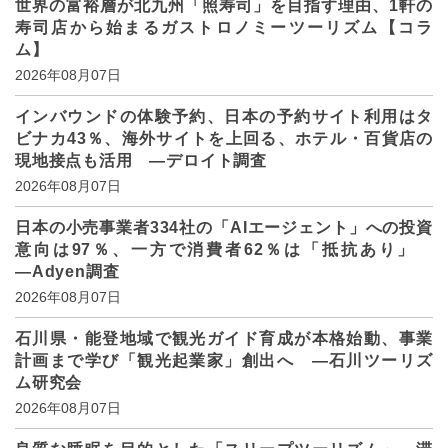
世界の富裕層が北九州「照寿司」を目指す理由、1軒の
寿司店から始まるガストロノミーツーリズム【コラ
ム】
2026年08月07日
インバウンドの体験予約、日本の予約サイト利用はタ
ビナカ43％、海外サイトを上回る、ホテル・百貨店の
現地接点も活用 ―デロイト調査
2026年08月07日
日本の小売事業者334社の「AIエージェント」への投資
意向は97％、一方で消費者62％は「抵抗あり」
―Adyen調査
2026年08月07日
石川県・能登地域で観光ガイド育成が本格始動、事業
計画まで学び「観光起業家」創出へ ―石川ツーリズ
ム研究会
2026年08月07日