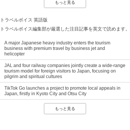
もっと見る
トラベルボイス 英語版
トラベルボイス編集部が厳選した注目記事を英文で読めます。
A major Japanese heavy industry enters the tourism
business with premium travel by business jet and
helicopter
JAL and four railway companies jointly create a wide-range
tourism model for foreign visitors to Japan, focusing on
pilgrim and spiritual cultures
TikTok Go launches a project to promote local appeals in
Japan, firstly in Kyoto City and Otsu City
もっと見る