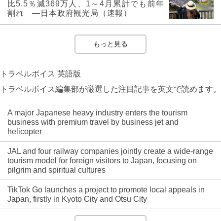
比5.5％減369万人、1～4月累計でも前年
割れ ―日本政府観光局（速報）
もっと見る
トラベルボイス 英語版
トラベルボイス編集部が厳選した注目記事を英文で読めます。
A major Japanese heavy industry enters the tourism
business with premium travel by business jet and
helicopter
JAL and four railway companies jointly create a wide-range
tourism model for foreign visitors to Japan, focusing on
pilgrim and spiritual cultures
TikTok Go launches a project to promote local appeals in
Japan, firstly in Kyoto City and Otsu City