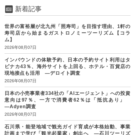
新着記事
世界の富裕層が北九州「照寿司」を目指す理由、1軒の
寿司店から始まるガストロノミーツーリズム【コラ
ム】
2026年08月07日
インバウンドの体験予約、日本の予約サイト利用はタ
ビナカ43％、海外サイトを上回る、ホテル・百貨店の
現地接点も活用 ―デロイト調査
2026年08月07日
日本の小売事業者334社の「AIエージェント」への投資
意向は97％、一方で消費者62％は「抵抗あり」
―Adyen調査
2026年08月07日
石川県・能登地域で観光ガイド育成が本格始動、事業
計画まで学び「観光起業家」創出へ ―石川ツーリズ