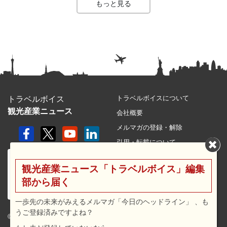
もっと見る
トラベルボイスについて
トラベルボイス
観光産業ニュース
会社概要
メルマガの登録・解除
引用・転載について
プライバシーポリシー
観光産業ニュース「トラベルボイス」編集
利用規約
部から届く
サイトマップ
広告メニュー・料金
一歩先の未来がみえるメルマガ「今日のヘッドライン」 、も
うご登録済みですよね？
プレスリリース窓口
© 2026 travel voice.