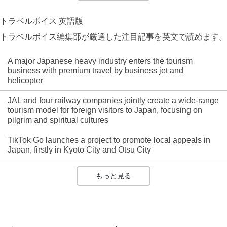
トラベルボイス 英語版
トラベルボイス編集部が厳選した注目記事を英文で読めます。
A major Japanese heavy industry enters the tourism
business with premium travel by business jet and
helicopter
JAL and four railway companies jointly create a wide-range
tourism model for foreign visitors to Japan, focusing on
pilgrim and spiritual cultures
TikTok Go launches a project to promote local appeals in
Japan, firstly in Kyoto City and Otsu City
もっと見る