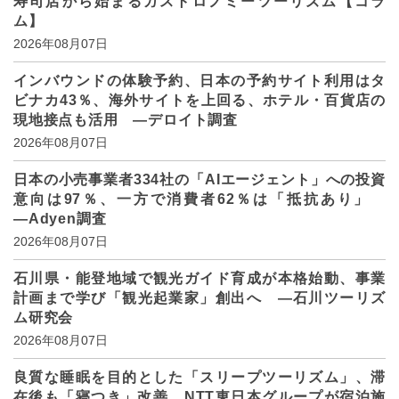
寿司店から始まるガストロノミーツーリズム【コラ
ム】
2026年08月07日
インバウンドの体験予約、日本の予約サイト利用はタ
ビナカ43％、海外サイトを上回る、ホテル・百貨店の
現地接点も活用 ―デロイト調査
2026年08月07日
日本の小売事業者334社の「AIエージェント」への投資
意向は97％、一方で消費者62％は「抵抗あり」
―Adyen調査
2026年08月07日
石川県・能登地域で観光ガイド育成が本格始動、事業
計画まで学び「観光起業家」創出へ ―石川ツーリズ
ム研究会
2026年08月07日
良質な睡眠を目的とした「スリープツーリズム」、滞
在後も「寝つき」改善、NTT東日本グループが宿泊施