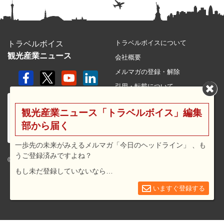
トラベルボイスについて
トラベルボイス
観光産業ニュース
会社概要
メルマガの登録・解除
引用・転載について
プライバシーポリシー
観光産業ニュース「トラベルボイス」編集
利用規約
部から届く
サイトマップ
広告メニュー・料金
一歩先の未来がみえるメルマガ「今日のヘッドライン」 、も
うご登録済みですよね？
プレスリリース窓口
© 2026 travel voice.
もし未だ登録していないなら…
求人広告
お問合せ
いますぐ登録する