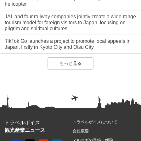
helicopter
JAL and four railway companies jointly create a wide-range
tourism model for foreign visitors to Japan, focusing on
pilgrim and spiritual cultures
TikTok Go launches a project to promote local appeals in
Japan, firstly in Kyoto City and Otsu City
もっと見る
トラベルボイスについて
トラベルボイス
観光産業ニュース
会社概要
メルマガの登録・解除