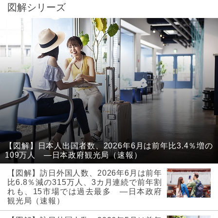
図解シリーズ
【図解】日本人出国者数、2026年6月は前年比3.4％増の
109万人 ―日本政府観光局（速報）
【図解】訪日外国人数、2026年6月は前年
比6.8％減の315万人、3カ月連続で前年割
れも、15市場では過去最多 ―日本政府
観光局（速報）