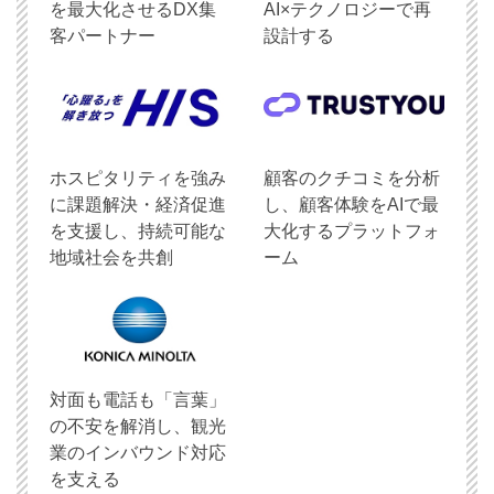
を最大化させるDX集
AI×テクノロジーで再
客パートナー
設計する
ホスピタリティを強み
顧客のクチコミを分析
に課題解決・経済促進
し、顧客体験をAIで最
を支援し、持続可能な
大化するプラットフォ
地域社会を共創
ーム
対面も電話も「言葉」
の不安を解消し、観光
業のインバウンド対応
を支える