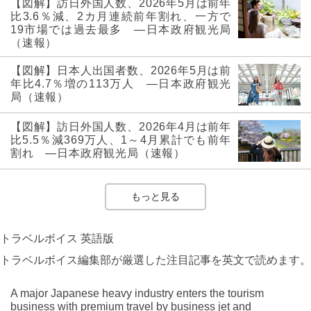
【図解】訪日外国人数、2026年5月は前年
比3.6％減、2カ月連続前年割れ、一方で
19市場では過去最多 ―日本政府観光局
（速報）
【図解】日本人出国者数、2026年5月は前
年比4.7％増の113万人 ―日本政府観光
局（速報）
【図解】訪日外国人数、2026年4月は前年
比5.5％減369万人、1～4月累計でも前年
割れ ―日本政府観光局（速報）
もっと見る
トラベルボイス 英語版
トラベルボイス編集部が厳選した注目記事を英文で読めます。
A major Japanese heavy industry enters the tourism
business with premium travel by business jet and