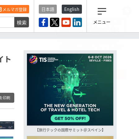
日本語
English
メルマガ登録
検索
メニュー
観光産業ニュース「トラベ
ルボイス」編集部から届く
一歩先の未来がみえるメルマガ
「今日のヘッドライン」 、もうご
登録済みですよね？
イト
もし未だ登録していないなら…
いますぐ登録する
を印刷
【旅行テックの国際サミット＠スペイン】