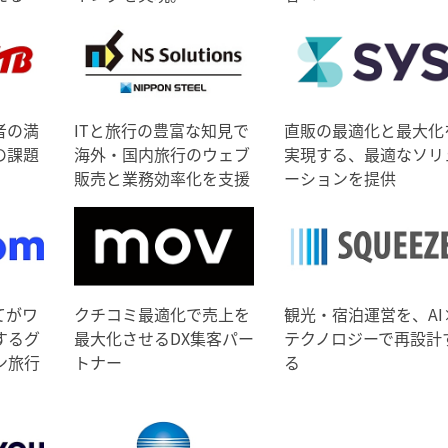
者の満
ITと旅行の豊富な知見で
直販の最適化と最大化
の課題
海外・国内旅行のウェブ
実現する、最適なソリ
販売と業務効率化を支援
ーションを提供
てがワ
クチコミ最適化で売上を
観光・宿泊運営を、AI
するグ
最大化させるDX集客パー
テクノロジーで再設計
ン旅行
トナー
る