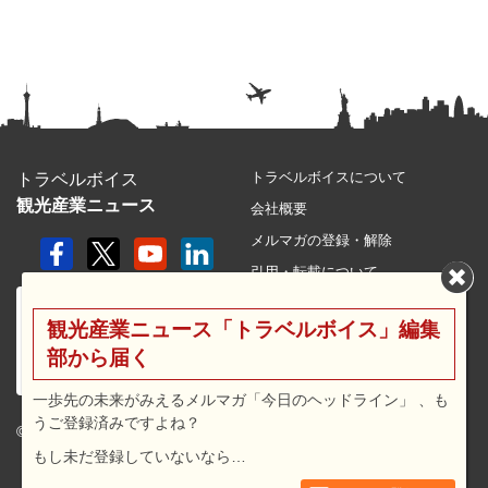
トラベルボイスについて
トラベルボイス
観光産業ニュース
会社概要
メルマガの登録・解除
引用・転載について
プライバシーポリシー
観光産業ニュース「トラベルボイス」編集
利用規約
部から届く
サイトマップ
広告メニュー・料金
一歩先の未来がみえるメルマガ「今日のヘッドライン」 、も
うご登録済みですよね？
プレスリリース窓口
© 2026 travel voice.
もし未だ登録していないなら…
求人広告