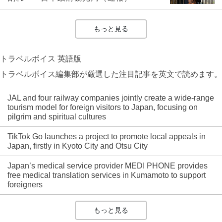
もっと見る
トラベルボイス 英語版
トラベルボイス編集部が厳選した注目記事を英文で読めます。
JAL and four railway companies jointly create a wide-range
tourism model for foreign visitors to Japan, focusing on
pilgrim and spiritual cultures
TikTok Go launches a project to promote local appeals in
Japan, firstly in Kyoto City and Otsu City
Japan’s medical service provider MEDI PHONE provides
free medical translation services in Kumamoto to support
foreigners
もっと見る