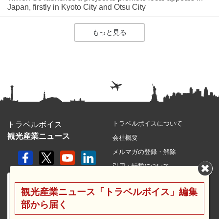
Japan, firstly in Kyoto City and Otsu City
もっと見る
トラベルボイスについて
トラベルボイス
観光産業ニュース
会社概要
メルマガの登録・解除
引用・転載について
プライバシーポリシー
観光産業ニュース「トラベルボイス」編集
利用規約
部から届く
サイトマップ