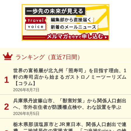
ランキング（直近7日間）
世界の富裕層が北九州「照寿司」を目指す理由、1
軒の寿司店から始まるガストロノミーツーリズム
【コラム】
2026年8月7日
兵庫県丹波篠山市、「獣害対策」から関係人口創出
へ、市外在住者が防護柵点検や、わな設置を学ぶ
2026年8月5日
栃木県那須塩原市とJR東日本、関係人口創出で連
携、二地域居住の実践支援、「ご当地Suica」の検