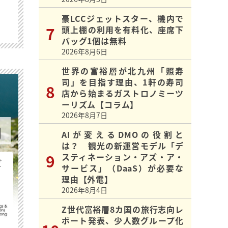
豪LCCジェットスター、機内で
頭上棚の利用を有料化、座席下
バッグ1個は無料
2026年8月6日
世界の富裕層が北九州「照寿
司」を目指す理由、1軒の寿司
店から始まるガストロノミーツ
ーリズム【コラム】
2026年8月7日
AIが変えるDMOの役割と
は？ 観光の新運営モデル「デ
スティネーション・アズ・ア・
ビ
サービス」（DaaS）が必要な
理由【外電】
2026年8月4日
Z世代富裕層8カ国の旅行志向レ
ポート発表、少人数グループ化