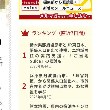
を
ランキング（直近7日間）
栃木県那須塩原市とJR東日本、
関係人口創出で連携、二地域居
住の実践支援、「ご当地
で
Suica」の検討も
行
2026年8月4日
兵庫県丹波篠山市、「獣害対
策」から関係人口創出へ、市外
在住者が防護柵点検や、わな設
置を学ぶ
2026年8月5日
を
熊本地震、県内の宿泊キャンセ
ュ