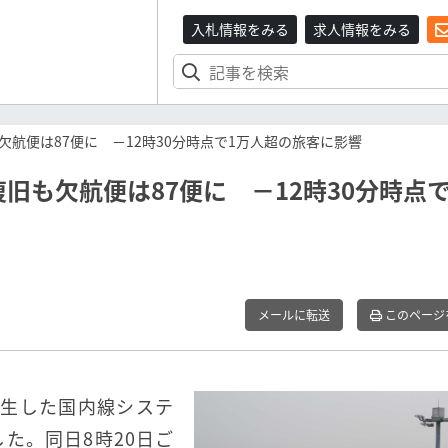
入札情報をみる
求人情報をみる
欠航便は87便に －12時30分時点で1万人超の旅客に影響
旧も欠航便は87便に －12時30分時点で
メールに転送
このページ
に発生した国内線システ
た。同日8時20日ご