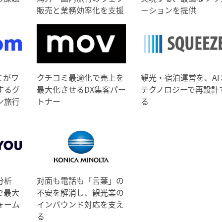
販売と業務効率化を支援
ーションを提供
てがワ
クチコミ最適化で売上を
観光・宿泊運営を、AI
するグ
最大化させるDX集客パー
テクノロジーで再設計
ン旅行
トナー
る
分析
対面も電話も「言葉」の
で最大
不安を解消し、観光業の
ォーム
インバウンド対応を支え
る