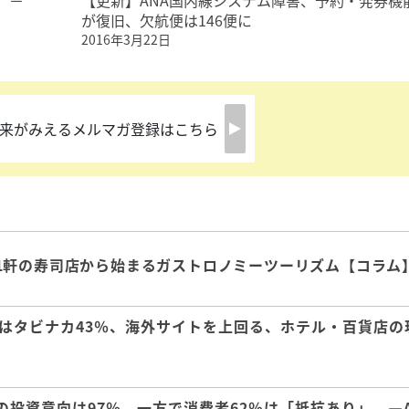
 －
【更新】ANA国内線システム障害、予約・発券機
が復旧、欠航便は146便に
2016年3月22日
来がみえるメルマガ登録はこちら
1軒の寿司店から始まるガストロノミーツーリズム【コラム
はタビナカ43％、海外サイトを上回る、ホテル・百貨店の
の投資意向は97％、一方で消費者62％は「抵抗あり」 ―A