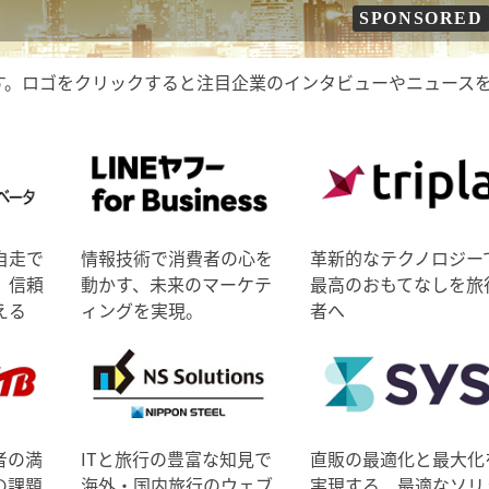
SPONSORED
す。ロゴをクリックすると注目企業のインタビューやニュース
自走で
情報技術で消費者の心を
革新的なテクノロジー
、信頼
動かす、未来のマーケテ
最高のおもてなしを旅
える
ィングを実現。
者へ
者の満
ITと旅行の豊富な知見で
直販の最適化と最大化
の課題
海外・国内旅行のウェブ
実現する、最適なソリ