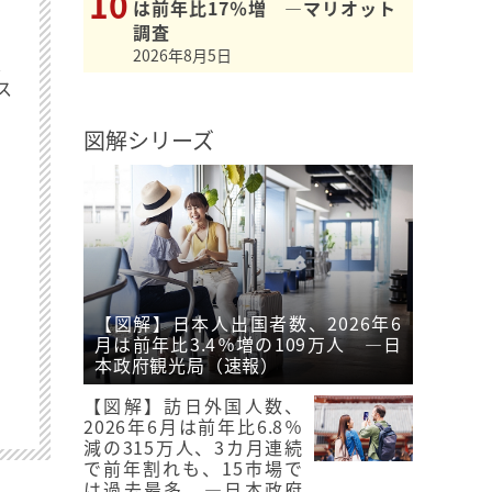
は前年比17％増 ―マリオット
調査
2026年8月5日
最
ス
図解シリーズ
【図解】日本人出国者数、2026年6
月は前年比3.4％増の109万人 ―日
本政府観光局（速報）
【図解】訪日外国人数、
2026年6月は前年比6.8％
減の315万人、3カ月連続
で前年割れも、15市場で
は過去最多 ―日本政府