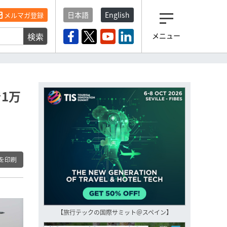
日本語
English
メルマガ登録
検索
メニュー
観光産業ニュース「トラベ
ルボイス」編集部から届く
一歩先の未来がみえるメルマガ
「今日のヘッドライン」 、もうご
登録済みですよね？
1万
もし未だ登録していないなら…
いますぐ登録する
を印刷
【旅行テックの国際サミット＠スペイン】