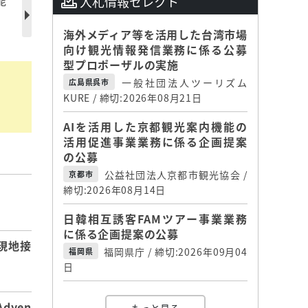
能
入札情報セレクト
海外メディア等を活用した台湾市場
向け観光情報発信業務に係る公募
型プロポーザルの実施
一般社団法人ツーリズム
広島県呉市
KURE / 締切:2026年08月21日
AIを活用した京都観光案内機能の
活用促進事業業務に係る企画提案
の公募
公益社団法人京都市観光協会 /
京都市
締切:2026年08月14日
】
日韓相互誘客FAMツアー事業業務
に係る企画提案の公募
現地接
福岡県庁 / 締切:2026年09月04
福岡県
日
dyen