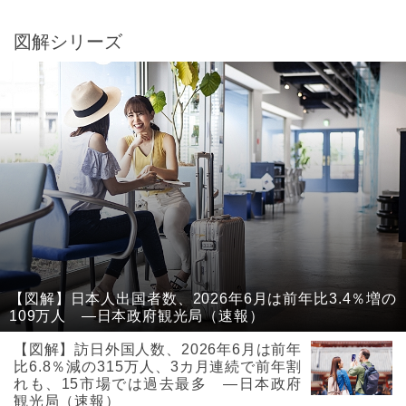
図解シリーズ
【図解】日本人出国者数、2026年6月は前年比3.4％増の
109万人 ―日本政府観光局（速報）
【図解】訪日外国人数、2026年6月は前年
比6.8％減の315万人、3カ月連続で前年割
れも、15市場では過去最多 ―日本政府
観光局（速報）