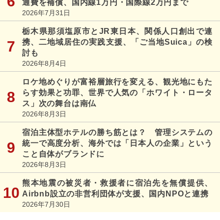
通費を補償、国内線1万円・国際線2万円まで
2026年7月31日
栃木県那須塩原市とJR東日本、関係人口創出で連
携、二地域居住の実践支援、「ご当地Suica」の検
討も
2026年8月4日
ロケ地めぐりが富裕層旅行を変える、観光地にもた
らす効果と功罪、世界で人気の「ホワイト・ロータ
ス」次の舞台は南仏
2026年8月3日
宿泊主体型ホテルの勝ち筋とは？ 管理システムの
統一で高度分析、海外では「日本人の企業」という
こと自体がブランドに
2026年8月3日
熊本地震の被災者・救援者に宿泊先を無償提供、
Airbnb設立の非営利団体が支援、国内NPOと連携
2026年7月30日