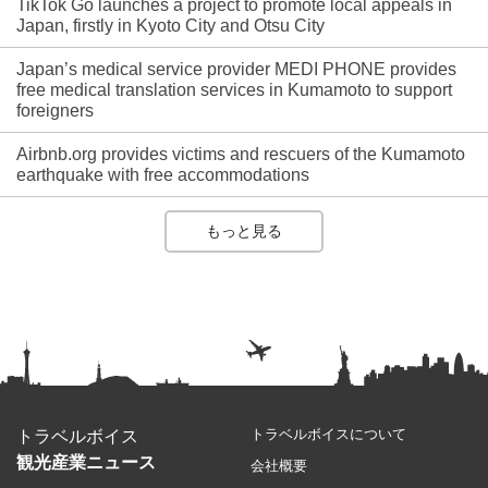
TikTok Go launches a project to promote local appeals in
Japan, firstly in Kyoto City and Otsu City
Japan’s medical service provider MEDI PHONE provides
free medical translation services in Kumamoto to support
foreigners
Airbnb.org provides victims and rescuers of the Kumamoto
earthquake with free accommodations
もっと見る
トラベルボイスについて
トラベルボイス
観光産業ニュース
会社概要