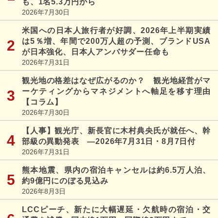
も、1名5.3万円から
2026年7月30日
米国への日本人旅行者が好調、2026年上半期実績
は5％増、年間で200万人超の予測、ブランドUSA
が日本強化、日本人アンバサダー任命も
2026年7月31日
観光地の格差はなぜ広がるのか？ 観光地経営がマ
ーケティングからマネジメントへ軸足を移す理由
【コラム】
2026年7月30日
【人事】観光庁、新長官に木村典央氏が就任へ、幹
部級の異動発表 ―2026年7月31日・8月7日付
2026年7月31日
熊本地震、県内の宿泊キャンセルは約6.5万人泊、
約9億円にのぼる見込み
2026年8月3日
LCCピーチ、新たに大幅遅延・欠航時の宿泊・交