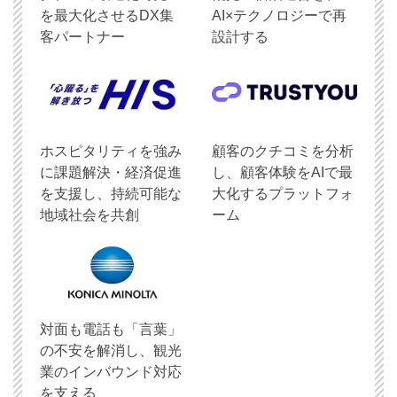
を最大化させるDX集
AI×テクノロジーで再
客パートナー
設計する
ホスピタリティを強み
顧客のクチコミを分析
に課題解決・経済促進
し、顧客体験をAIで最
を支援し、持続可能な
大化するプラットフォ
地域社会を共創
ーム
対面も電話も「言葉」
の不安を解消し、観光
業のインバウンド対応
を支える