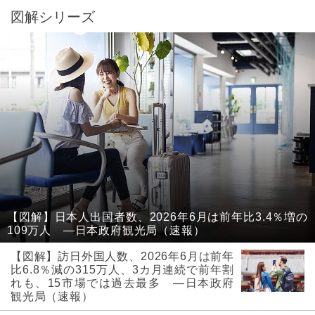
図解シリーズ
【図解】日本人出国者数、2026年6月は前年比3.4％増の
109万人 ―日本政府観光局（速報）
【図解】訪日外国人数、2026年6月は前年
比6.8％減の315万人、3カ月連続で前年割
れも、15市場では過去最多 ―日本政府
観光局（速報）