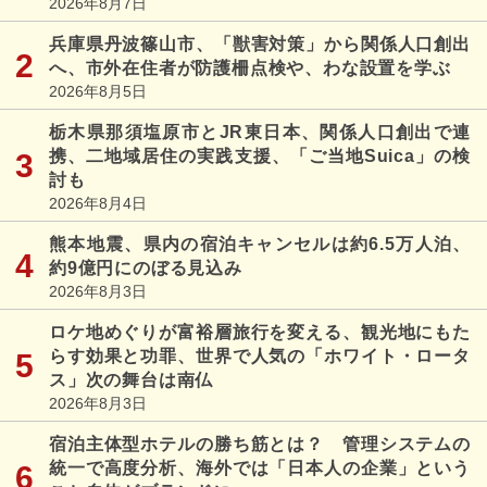
2026年8月7日
兵庫県丹波篠山市、「獣害対策」から関係人口創出
へ、市外在住者が防護柵点検や、わな設置を学ぶ
2026年8月5日
栃木県那須塩原市とJR東日本、関係人口創出で連
携、二地域居住の実践支援、「ご当地Suica」の検
討も
2026年8月4日
熊本地震、県内の宿泊キャンセルは約6.5万人泊、
約9億円にのぼる見込み
2026年8月3日
ロケ地めぐりが富裕層旅行を変える、観光地にもた
らす効果と功罪、世界で人気の「ホワイト・ロータ
ス」次の舞台は南仏
2026年8月3日
宿泊主体型ホテルの勝ち筋とは？ 管理システムの
統一で高度分析、海外では「日本人の企業」という