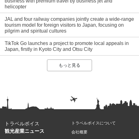
business with premium travel by business jet and
helicopter
JAL and four railway companies jointly create a wide-range
tourism model for foreign visitors to Japan, focusing on
pilgrim and spiritual cultures
TikTok Go launches a project to promote local appeals in
Japan, firstly in Kyoto City and Otsu City
もっと見る
トラベルボイスについて
トラベルボイス
観光産業ニュース
会社概要