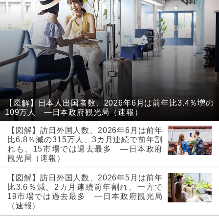
【図解】日本人出国者数、2026年6月は前年比3.4％増の
109万人 ―日本政府観光局（速報）
【図解】訪日外国人数、2026年6月は前年
比6.8％減の315万人、3カ月連続で前年割
れも、15市場では過去最多 ―日本政府
観光局（速報）
【図解】訪日外国人数、2026年5月は前年
比3.6％減、2カ月連続前年割れ、一方で
19市場では過去最多 ―日本政府観光局
（速報）