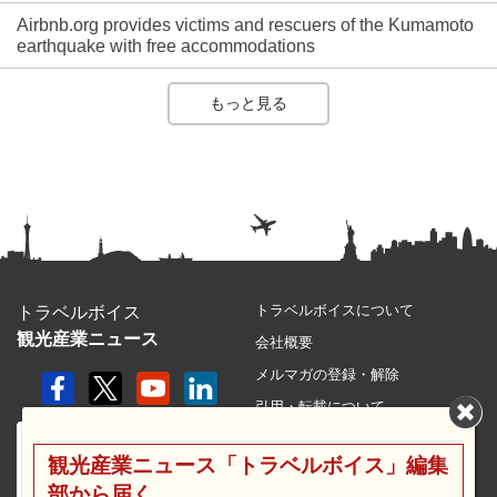
Airbnb.org provides victims and rescuers of the Kumamoto
earthquake with free accommodations
もっと見る
トラベルボイスについて
トラベルボイス
観光産業ニュース
会社概要
メルマガの登録・解除
引用・転載について
プライバシーポリシー
観光産業ニュース「トラベルボイス」編集
利用規約
部から届く