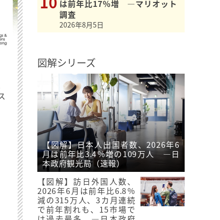
は前年比17％増 ―マリオット
調査
2026年8月5日
図解シリーズ
最
ス
【図解】日本人出国者数、2026年6
月は前年比3.4％増の109万人 ―日
本政府観光局（速報）
【図解】訪日外国人数、
2026年6月は前年比6.8％
減の315万人、3カ月連続
で前年割れも、15市場で
は過去最多 ―日本政府