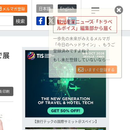
日本語
English
メルマガ登録
検索
メニュー
観光産業ニュース「トラベ
ルボイス」編集部から届く
一歩先の未来がみえるメルマガ
「今日のヘッドライン」 、もうご
登録済みですよね？
で展
もし未だ登録していないなら…
いますぐ登録する
を印刷
【旅行テックの国際サミット＠スペイン】