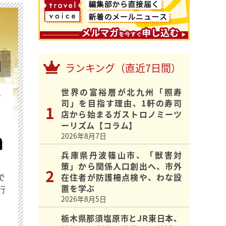
ランキング（直近7日間）
世界の富裕層が北九州「照寿
を
司」を目指す理由、1軒の寿司
店から始まるガストロノミーツ
ーリズム【コラム】
2026年8月7日
兵庫県丹波篠山市、「獣害対
策」から関係人口創出へ、市外
で
在住者が防護柵点検や、わな設
置を学ぶ
行
2026年8月5日
栃木県那須塩原市とJR東日本、