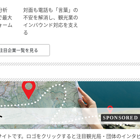
分析
対面も電話も「言葉」の
で最大
不安を解消し、観光業の
ォーム
インバウンド対応を支え
る
注目企業一覧を見る
ト
SPONSORED
サイトです。ロゴをクリックすると注目観光局・団体のインタ