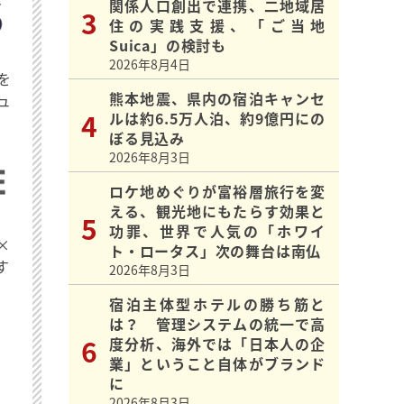
関係人口創出で連携、二地域居
住の実践支援、「ご当地
Suica」の検討も
2026年8月4日
を
熊本地震、県内の宿泊キャンセ
ュ
ルは約6.5万人泊、約9億円にの
ぼる見込み
2026年8月3日
ロケ地めぐりが富裕層旅行を変
える、観光地にもたらす効果と
功罪、世界で人気の「ホワイ
×
ト・ロータス」次の舞台は南仏
す
2026年8月3日
宿泊主体型ホテルの勝ち筋と
は？ 管理システムの統一で高
度分析、海外では「日本人の企
業」ということ自体がブランド
に
2026年8月3日